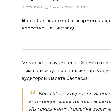
ZTB NEWS
8 августа, 13:00
1,690
Өзінше белгіленген бағалармен бірқ
көрсеткені анықталды
Мемлекеттік аудиттен кейін «Ұлттық
әкімшілік жауапкершілікке тартылды
аудиторлық Палата
баспасөзі
.
Биыл Жоғары аудиторлық пала
интеграция министрлігінің және 
ұйымдарының тиімділігіне аудит ж