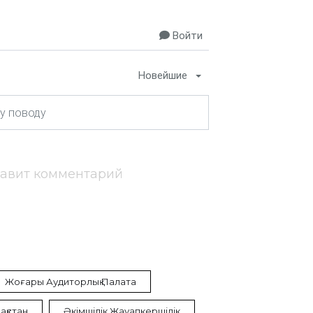
Войти
Новейшие
тавит комментарий
Жоғары Аудиторлық Палата
ақстан
Әкімшілік Жауапкершілік