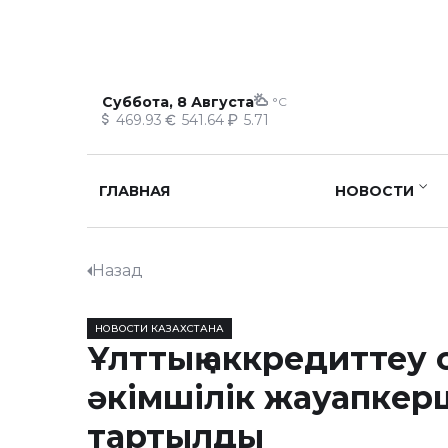
Суббота, 8 Августа
°C
469.93
541.64
5.71
ГЛАВНАЯ
НОВОСТИ
Назад
НОВОСТИ КАЗАХСТАНА
Ұлттық аккредиттеу
әкімшілік жауапкер
тартылды