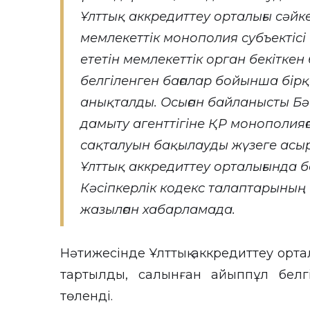
Ұлттық аккредиттеу орталығы сәйке
мемлекеттік монополия субъектісі
ететін мемлекеттік орган бекіткен
белгіленген бағалар бойынша бірқ
анықталды. Осыған байланысты Бәс
дамыту агенттігіне ҚР монополия
сақталуын бақылауды жүзеге асыр
Ұлттық аккредиттеу орталығында б
Кәсіпкерлік кодекс талаптарының 
жазылған хабарламада.
Нәтижесінде Ұлттық аккредиттеу орта
тартылды, салынған айыппұл белгі
төленді.