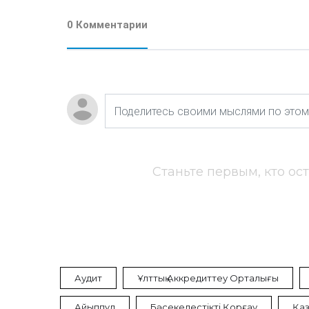
0 Комментарии
Станьте первым, кто ос
Аудит
Ұлттық Аккредиттеу Орталығы
Айыппұл
Бәсекелестікті Қорғау
Қаз