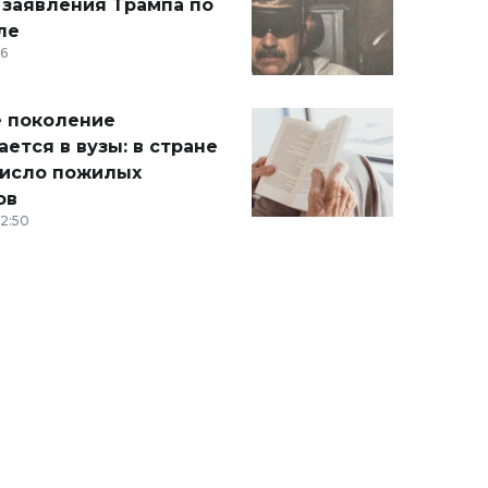
 заявления Трампа по
ле
36
 поколение
ется в вузы: в стране
число пожилых
ов
12:50