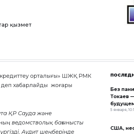
атар қызмет
ПОСЛЕД
 аккредиттеу орталығы» ШЖҚ РМК
, деп хабарлайды жоғары
Без пан
Токаев —
будущем
5 января, 10:
та ҚР Сауда және
оның ведомстволық бағынысты
США, неф
үргізді. Аудит шеңберінде