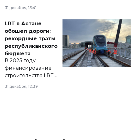
города на 2026–
31 декабря, 13:41
2028 годы.
Соответствующий
LRT в Астане
документ
обошел дороги:
появился в базе
рекордные траты
нормативных
республиканского
правовых актов и
бюджета
на сайте маслихат
В 2025 году
города.
финансирование
строительства LRT
в Астане из
31 декабря, 12:39
республиканского
бюджета достигло
рекордных
объемов.