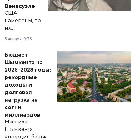
личного здоровья.
Венесуэле
США
намерены, по
их
утверждению,
5 января, 9:36
принести
свободу
Бюджет
народу
Шымкента на
Венесуэлы.
2026–2028 годы:
рекордные
доходы и
долговая
нагрузка на
сотни
миллиардов
Маслихат
Шымкента
утвердил бюджет