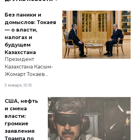
Без паники и
домыслов: Токаев
— о власти,
налогах и
будущем
Казахстана
Президент
Казахстана Касым-
Жомарт Токаев
прокомментировал
5 января, 10:15
сразу несколько
актуальных тем —
США, нефть
от слухов о
и смена
политических
власти:
реформах до
громкие
вопросов армии,
заявления
экономики и
Трампа по