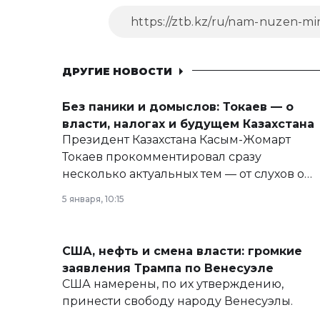
ДРУГИЕ НОВОСТИ
Без паники и домыслов: Токаев — о
власти, налогах и будущем Казахстана
Президент Казахстана Касым-Жомарт
Токаев прокомментировал сразу
несколько актуальных тем — от слухов о
политических реформах до вопросов
5 января, 10:15
армии, экономики и личного здоровья.
США, нефть и смена власти: громкие
заявления Трампа по Венесуэле
США намерены, по их утверждению,
принести свободу народу Венесуэлы.