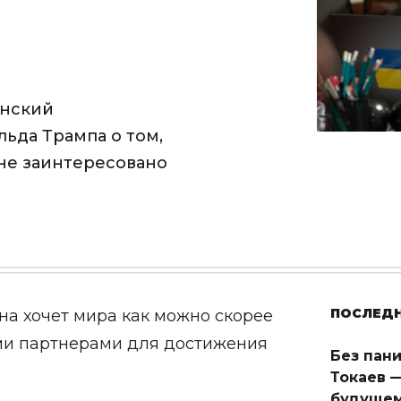
енский
ьда Трампа о том,
 не заинтересовано
ПОСЛЕД
ина хочет мира как можно скорее
ми партнерами для достижения
Без пан
Токаев —
будущем