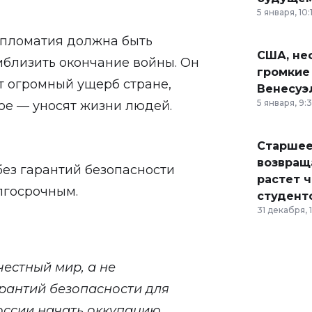
5 января, 10:
ипломатия должна быть
США, неф
близить окончание войны. Он
громкие
т огромный ущерб стране,
Венесуэ
5 января, 9:
ое — уносят жизни людей.
Старшее
возвраща
без гарантий безопасности
растет 
лгосрочным.
студент
31 декабря, 
естный мир, а не
арантий безопасности для
России начать оккупацию