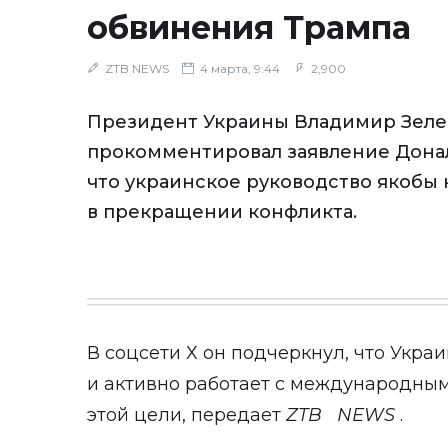
обвинения Трампа
ZTB NEWS
4 марта, 9:44
2,900
Президент Украины Владимир Зел
прокомментировал заявление Донал
что украинское руководство якобы
в прекращении конфликта.
В соцсети Х он подчеркнул, что Укра
и активно работает с международны
этой цели, передает
ZTB
NEWS
.