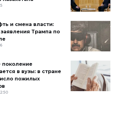
15
ть и смена власти:
 заявления Трампа по
ле
36
 поколение
ется в вузы: в стране
число пожилых
ов
12:50