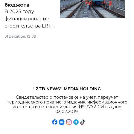
правовых актов и
бюджета
на сайте маслихат
В 2025 году
города.
финансирование
строительства LRT
в Астане из
31 декабря, 12:39
республиканского
бюджета достигло
рекордных
объемов.
“ZTB NEWS” MEDIA HOLDING
Свидетельство о постановке на учет, переучет
периодического печатного издания, информационного
агентства и сетевого издания №17772-СИ выдано
03.07.2019.