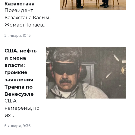
Казахстана
Президент
Казахстана Касым-
Жомарт Токаев
прокомментировал
5 января, 10:15
сразу несколько
актуальных тем —
США, нефть
от слухов о
и смена
политических
власти:
реформах до
громкие
вопросов армии,
заявления
экономики и
Трампа по
личного здоровья.
Венесуэле
США
намерены, по
их
утверждению,
5 января, 9:36
принести