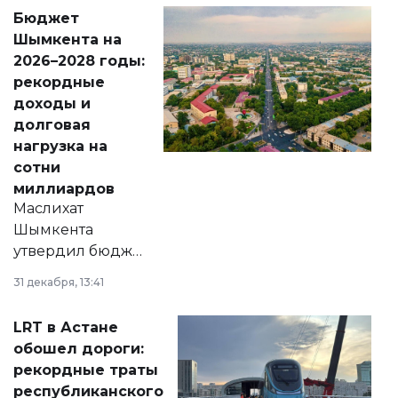
свободу
Бюджет
народу
Шымкента на
Венесуэлы.
2026–2028 годы:
рекордные
доходы и
долговая
нагрузка на
сотни
миллиардов
Маслихат
Шымкента
утвердил бюджет
города на 2026–
31 декабря, 13:41
2028 годы.
Соответствующий
LRT в Астане
документ
обошел дороги:
появился в базе
рекордные траты
нормативных
республиканского