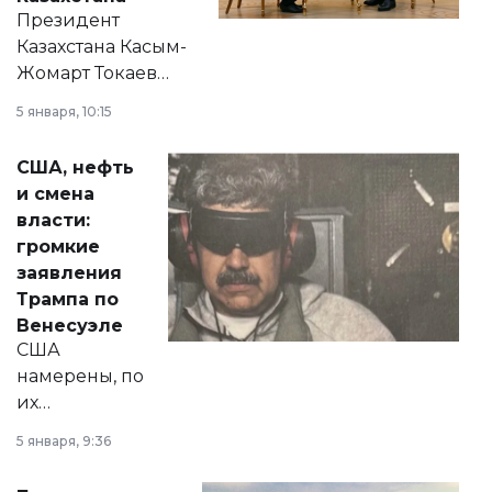
Президент
Казахстана Касым-
Жомарт Токаев
прокомментировал
5 января, 10:15
сразу несколько
актуальных тем —
США, нефть
от слухов о
и смена
политических
власти:
реформах до
громкие
вопросов армии,
заявления
экономики и
Трампа по
личного здоровья.
Венесуэле
США
намерены, по
их
утверждению,
5 января, 9:36
принести
свободу