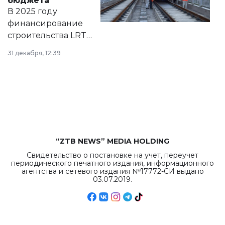
бюджета
на сайте маслихат
В 2025 году
города.
финансирование
строительства LRT
в Астане из
31 декабря, 12:39
республиканского
бюджета достигло
рекордных
объемов.
“ZTB NEWS” MEDIA HOLDING
Свидетельство о постановке на учет, переучет
периодического печатного издания, информационного
агентства и сетевого издания №17772-СИ выдано
03.07.2019.