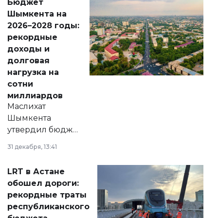
Бюджет
народу
Шымкента на
Венесуэлы.
2026–2028 годы:
рекордные
доходы и
долговая
нагрузка на
сотни
миллиардов
Маслихат
Шымкента
утвердил бюджет
города на 2026–
31 декабря, 13:41
2028 годы.
Соответствующий
LRT в Астане
документ
обошел дороги:
появился в базе
рекордные траты
нормативных
республиканского
правовых актов и