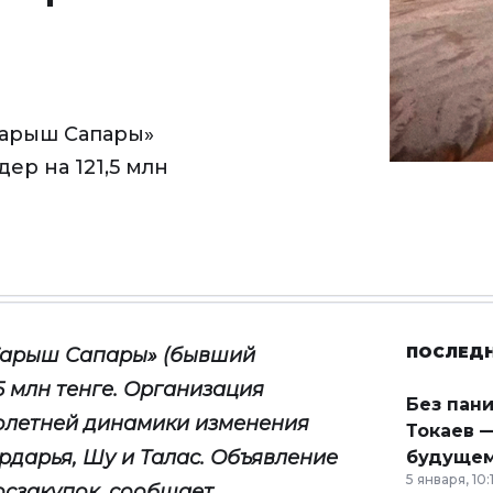
Ғарыш Сапары»
ер на 121,5 млн
ПОСЛЕД
 Ғарыш Сапары» (бывший
5 млн тенге. Организация
Без пан
олетней динамики изменения
Токаев —
дарья, Шу и Талас. Объявление
будущем
5 января, 10:
осзакупок, сообщает