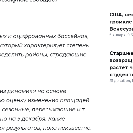
США, неф
громкие
Венесуэ
5 января, 9:
ых и оцифрованных бассейнов,
который характеризует степень
Старшее
пределить районы, страдающие
возвраща
растет 
студент
31 декабря, 
лиз динамики на основе
ую оценку изменения площадей
, сезонные, пересыхающие и т.
но на 5 декабря. Какие
 результатов, пока неизвестно.