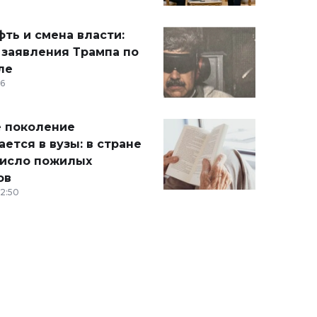
ть и смена власти:
 заявления Трампа по
ле
36
 поколение
ется в вузы: в стране
число пожилых
ов
12:50