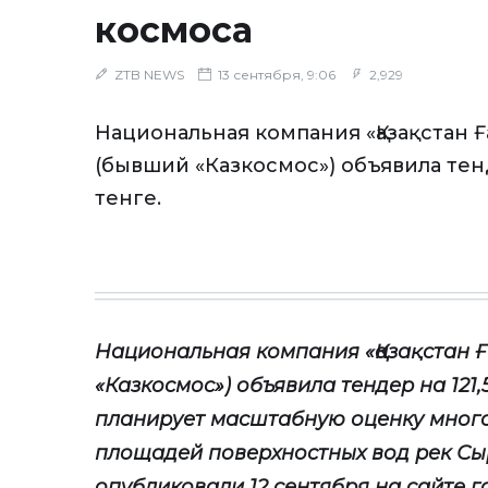
космоса
ZTB NEWS
13 сентября, 9:06
2,929
Национальная компания «Қазақстан 
(бывший «Казкосмос») объявила тенд
тенге.
Национальная компания «Қазақстан
«Казкосмос») объявила тендер на 121,
планирует масштабную оценку мног
площадей поверхностных вод рек Сыр
опубликовали 12 сентября на сайте г