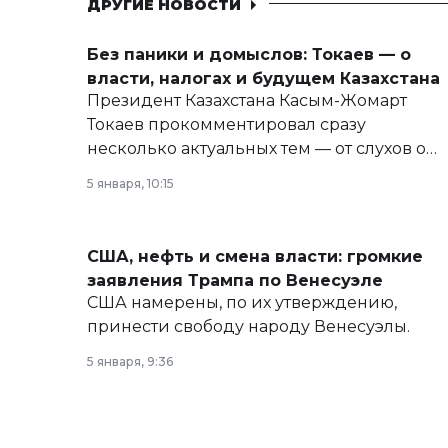
ДРУГИЕ НОВОСТИ
Без паники и домыслов: Токаев — о
власти, налогах и будущем Казахстана
Президент Казахстана Касым-Жомарт
Токаев прокомментировал сразу
несколько актуальных тем — от слухов о
политических реформах до вопросов
5 января, 10:15
армии, экономики и личного здоровья.
США, нефть и смена власти: громкие
заявления Трампа по Венесуэле
США намерены, по их утверждению,
принести свободу народу Венесуэлы.
5 января, 9:36