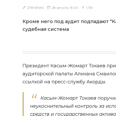
ZTB NEWS
28 августа, 19:00
1,761
Кроме него под аудит подпадают "К
судебная система
Президент Касым-Жомарт Токаев пр
аудиторской палаты Алихана Смаило
ссылкой на
пресс-службу
Акорды.
Касым-Жомарт Токаев поручи
неукоснительный контроль за ис
средств и государственных активо