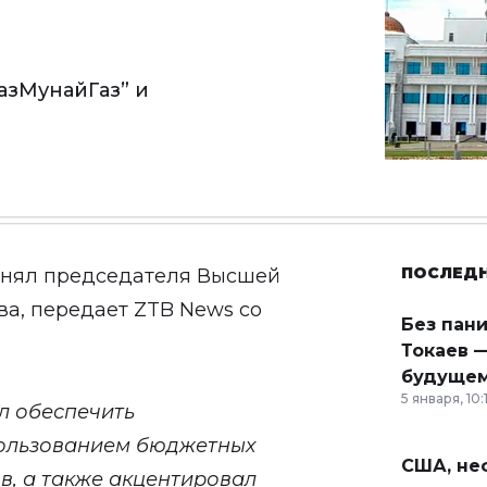
азМунайГаз” и
ПОСЛЕД
инял председателя Высшей
ва, передает
ZTB News
со
Без пан
Токаев —
будущем
5 января, 10:
л обеспечить
пользованием бюджетных
США, неф
в, а также акцентировал