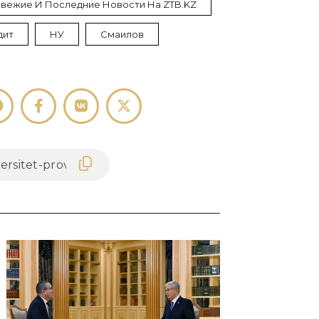
 Свежие И Последние Новости На ZTB.KZ
дит
НУ
Смаилов