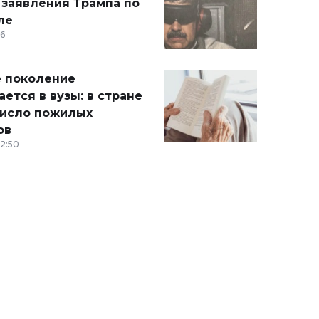
 заявления Трампа по
ле
36
 поколение
ется в вузы: в стране
число пожилых
ов
12:50