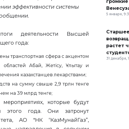
громкие
нии эффективности системы
Венесуэ
5 января, 9:
 сообщении.
Старшее
тоги деятельности Высшей
возвраща
ущего года:
растет 
студент
ны транспортная сфера с акцентом
31 декабря, 
областей Абай, Жетісу, Ұлытау и
печения казахстанцев лекарствами;
дств на сумму свыше 2,9 трлн тенге
ем на 39 млрд тенге;
 мероприятиях, которые будут
 этого года. Они затронут
тета, АО "НК “КазМунайГаз”,