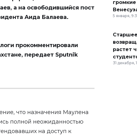
громкие
аев, а на освободившийся пост
Венесуэ
5 января, 9:
идента Аида Балаева.
Старшее
возвраща
ологи прокомментировали
растет 
ахстане, передает
Sputnik
студент
31 декабря, 
ение, что назначения Маулена
ись полной неожиданностью
ендовавших на доступ к