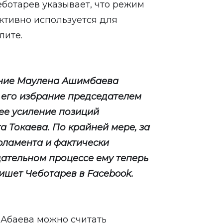
еботарев указывает, что режим
ктивно используется для
лите.
ение Маулена Ашимбаева
 его избрание председателем
ее усиление позиций
 Токаева. По крайней мере, за
рламента и фактически
дательном процессе ему теперь
пишет Чеботарев в Facebook.
 Абаева можно считать