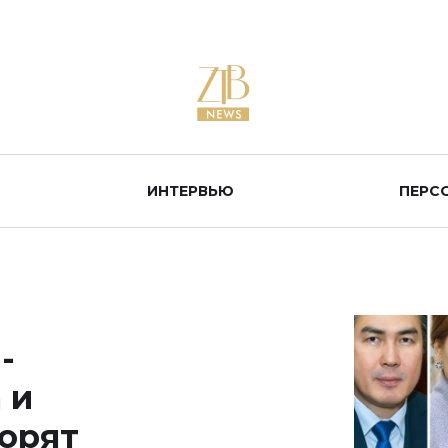
ИНТЕРВЬЮ
ПЕРС
-
 и
ворят