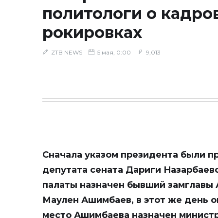
политологи о кадро
рокировках
ZTB NEWS
5 мая, 0:00
9,013
Сначала указом президента были 
депутата сената Дариги Назарбаев
палаты назначен бывший замглавы
Маулен Ашимбаев, в этот же день о
место Ашимбаева назначен минист