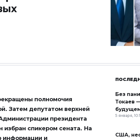
вых
ПОСЛЕД
Без пан
прекращены полномочия
Токаев —
ой. Затем депутатом верхней
будущем
5 января, 10:
 Администрации президента
н избран спикером сената. На
США, неф
р информации и