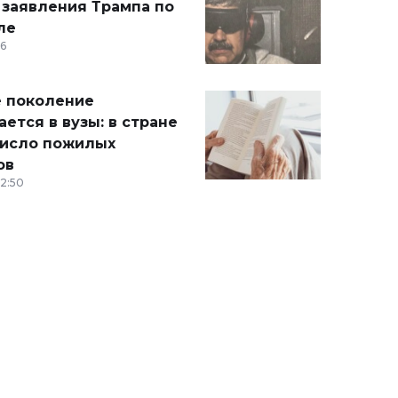
 заявления Трампа по
ле
36
 поколение
ется в вузы: в стране
число пожилых
ов
12:50