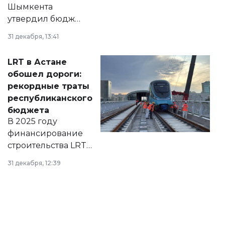
Шымкента
утвердил бюджет
города на 2026–
31 декабря, 13:41
2028 годы.
Соответствующий
LRT в Астане
документ
обошел дороги:
появился в базе
рекордные траты
нормативных
республиканского
правовых актов и
бюджета
на сайте маслихат
В 2025 году
города.
финансирование
строительства LRT
в Астане из
31 декабря, 12:39
республиканского
бюджета достигло
рекордных
объемов.