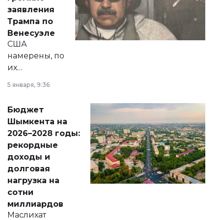
вопросов армии,
заявления
экономики и
Трампа по
личного здоровья.
Венесуэле
США
намерены, по
их
утверждению,
5 января, 9:36
принести
свободу
Бюджет
народу
Шымкента на
Венесуэлы.
2026–2028 годы:
рекордные
доходы и
долговая
нагрузка на
сотни
миллиардов
Маслихат