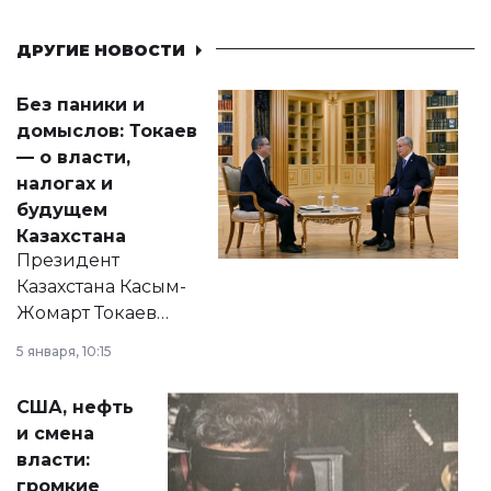
ДРУГИЕ НОВОСТИ
Без паники и
домыслов: Токаев
— о власти,
налогах и
будущем
Казахстана
Президент
Казахстана Касым-
Жомарт Токаев
прокомментировал
5 января, 10:15
сразу несколько
актуальных тем —
США, нефть
от слухов о
и смена
политических
власти:
реформах до
громкие