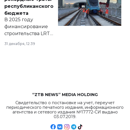
нормативных
республиканского
правовых актов и
бюджета
на сайте маслихат
В 2025 году
города.
финансирование
строительства LRT
в Астане из
31 декабря, 12:39
республиканского
бюджета достигло
рекордных
объемов.
“ZTB NEWS” MEDIA HOLDING
Свидетельство о постановке на учет, переучет
периодического печатного издания, информационного
агентства и сетевого издания №17772-СИ выдано
03.07.2019.