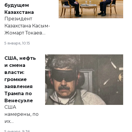
будущем
Казахстана
Президент
Казахстана Касым-
Жомарт Токаев
прокомментировал
5 января, 10:15
сразу несколько
актуальных тем —
США, нефть
от слухов о
и смена
политических
власти:
реформах до
громкие
вопросов армии,
заявления
экономики и
Трампа по
личного здоровья.
Венесуэле
США
намерены, по
их
утверждению,
5 января, 9:36