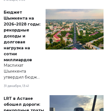
принести
свободу
Бюджет
народу
Шымкента на
Венесуэлы.
2026–2028 годы:
рекордные
доходы и
долговая
нагрузка на
сотни
миллиардов
Маслихат
Шымкента
утвердил бюджет
города на 2026–
31 декабря, 13:41
2028 годы.
Соответствующий
LRT в Астане
документ
обошел дороги:
появился в базе
рекордные траты