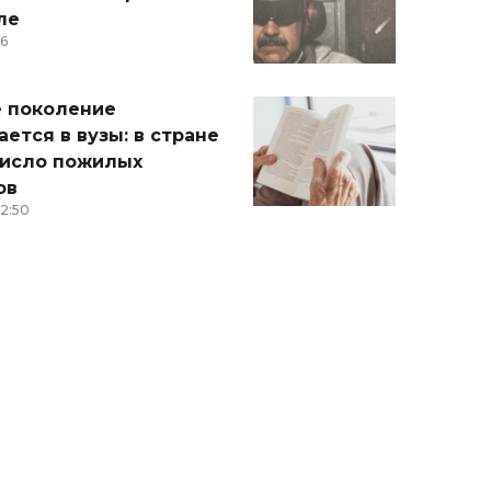
ле
36
 поколение
ется в вузы: в стране
число пожилых
ов
12:50