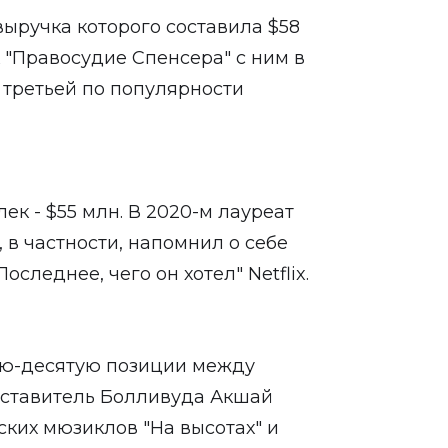
выручка которого составила $58
к "Правосудие Спенсера" с ним в
 третьей по популярности
ек - $55 млн. В 2020-м лауреат
в частности, напомнил о себе
оследнее, чего он хотел" Netflix.
тую-десятую позиции между
дставитель Болливуда Акшай
ских мюзиклов "На высотах" и