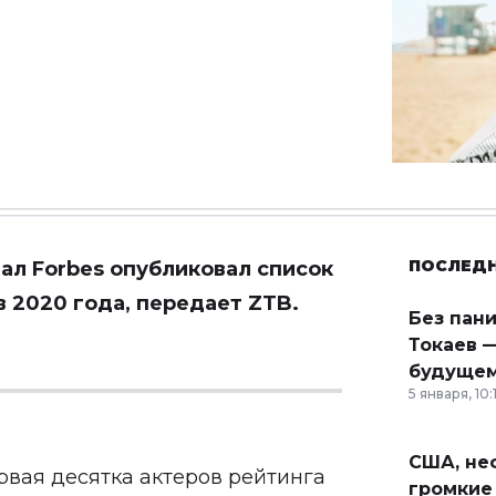
ПОСЛЕД
л Forbes опубликовал список
 2020 года, передает
ZTB
.
Без пан
Токаев —
будущем
5 января, 10:
США, неф
рвая десятка актеров рейтинга
громкие