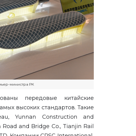
мьер-министра РК
ованы передовые китайские
амых высоких стандартов. Такие
eau, Yunnan Construction and
 Road and Bridge Co., Tianjin Rail
TD. Компании CRSC International,