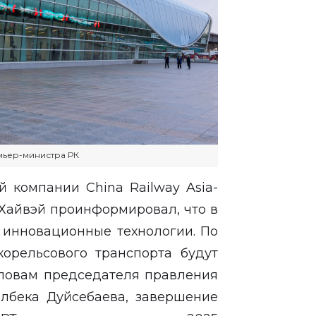
мьер-министра РК
 компании China Railway Asia-
 Хайвэй проинформировал, что в
я инновационные технологии. По
орельсового транспорта будут
словам председателя правления
сылбека Дуйсебаева, завершение