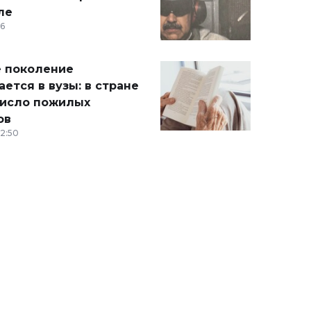
ле
36
 поколение
ется в вузы: в стране
число пожилых
ов
12:50