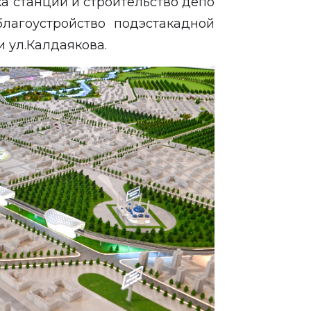
а станций и строительство депо
благоустройство подэстакадной
и ул.Калдаякова.