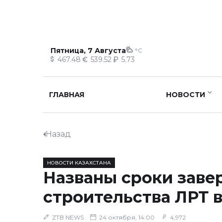
Пятница, 7 Августа
°C
467.48
539.52
5.73
ГЛАВНАЯ
НОВОСТИ
Назад
НОВОСТИ КАЗАХСТАНА
Названы сроки зав
строительства ЛРТ 
ZTB NEWS
24 октября, 14:00
4,972