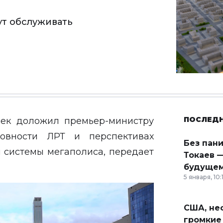
ут обслуживать
ПОСЛЕД
ек доложил премьер-министру
овности ЛРТ и перспективах
Без пан
 системы мегаполиса, передает
Токаев —
будущем
5 января, 10:
США, неф
громкие