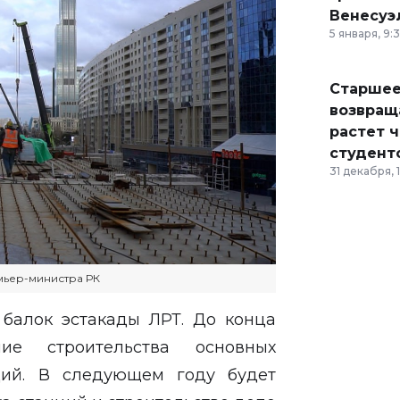
Венесуэ
5 января, 9:
Старшее
возвраща
растет 
студент
31 декабря, 
мьер-министра РК
 балок эстакады ЛРТ. До конца
е строительства основных
ций. В следующем году будет