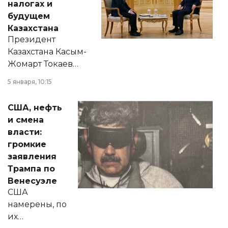
налогах и
будущем
Казахстана
Президент
Казахстана Касым-
Жомарт Токаев
прокомментировал
5 января, 10:15
сразу несколько
актуальных тем —
США, нефть
от слухов о
и смена
политических
власти:
реформах до
громкие
вопросов армии,
заявления
экономики и
Трампа по
личного здоровья.
Венесуэле
США
намерены, по
их