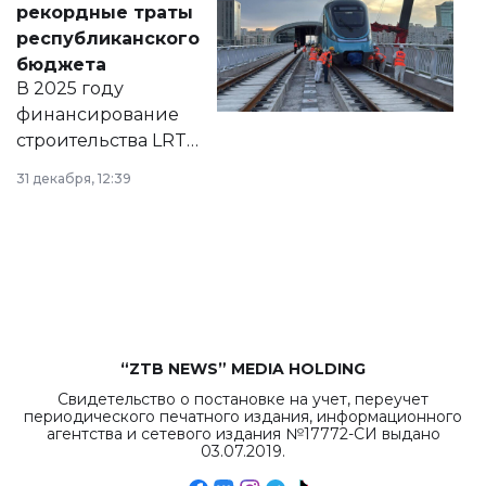
рекордные траты
нормативных
республиканского
правовых актов и
бюджета
на сайте маслихат
В 2025 году
города.
финансирование
строительства LRT
в Астане из
31 декабря, 12:39
республиканского
бюджета достигло
рекордных
объемов.
“ZTB NEWS” MEDIA HOLDING
Свидетельство о постановке на учет, переучет
периодического печатного издания, информационного
агентства и сетевого издания №17772-СИ выдано
03.07.2019.