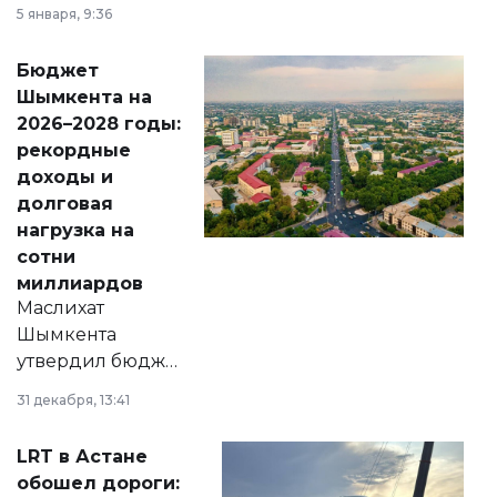
утверждению,
5 января, 9:36
принести
свободу
Бюджет
народу
Шымкента на
Венесуэлы.
2026–2028 годы:
рекордные
доходы и
долговая
нагрузка на
сотни
миллиардов
Маслихат
Шымкента
утвердил бюджет
города на 2026–
31 декабря, 13:41
2028 годы.
Соответствующий
LRT в Астане
документ
обошел дороги:
появился в базе