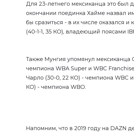
Для 23-летнего мексиканца это был д
окончании поединка Хайме назвал им
бы сразиться - в их числе оказался и
(40-1-1, 35 КО), владеющий поясами IBF
Также Мунгия упомянул мексиканца Сау
чемпиона WBA Super и WBC Franchis
Чарло (30-0, 22 КО) - чемпиона WBC и
КО) - чемпиона WBO.
Напомним, что в 2019 году на DAZN 