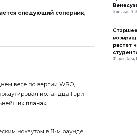
Венесуэ
5 января, 9:
ечается следующий соперник,
Старшее
возвраща
растет 
студент
31 декабря, 
нем весе по версии WBO,
нокаутировал ирландца Гэри
ьнейших планах.
ким нокаутом в 11-м раунде.