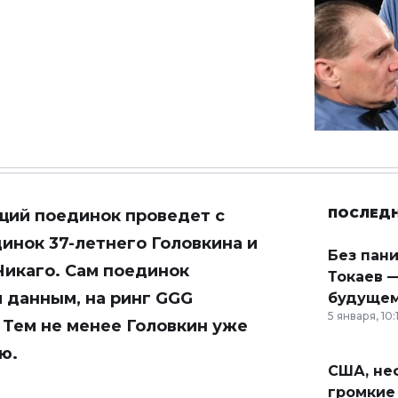
ПОСЛЕД
щий поединок проведет с
нок 37-летнего Головкина и
Без пан
Чикаго. Сам поединок
Токаев —
м данным, на ринг GGG
будущем
5 января, 10:
. Тем не менее Головкин уже
ю.
США, неф
громкие