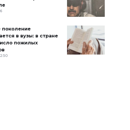
ле
36
 поколение
ется в вузы: в стране
число пожилых
ов
12:50