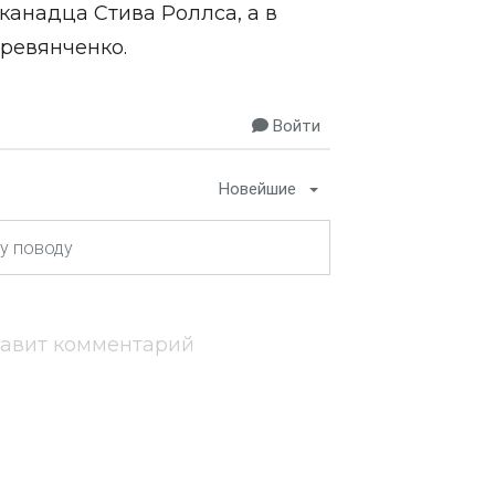
канадца Стива Роллса, а в
ревянченко.
Войти
Новейшие
тавит комментарий