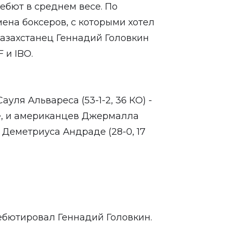
ебют в среднем весе. По
ена боксеров, с которыми хотел
 казахстанец Геннадий Головкин
 и IBO.
ля Альвареса (53-1-2, 36 КО) -
e, и американцев Джермалла
 Деметриуса Андраде (28-0, 17
дебютировал Геннадий Головкин.