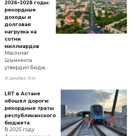
2026–2028 годы:
рекордные
доходы и
долговая
нагрузка на
сотни
миллиардов
Маслихат
Шымкента
утвердил бюджет
города на 2026–
31 декабря, 13:41
2028 годы.
Соответствующий
LRT в Астане
документ
обошел дороги:
появился в базе
рекордные траты
нормативных
республиканского
правовых актов и
бюджета
на сайте маслихат
В 2025 году
города.