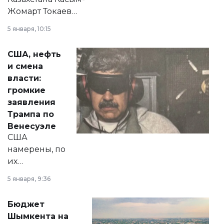
Жомарт Токаев
прокомментировал
5 января, 10:15
сразу несколько
актуальных тем —
США, нефть
от слухов о
и смена
политических
власти:
реформах до
громкие
вопросов армии,
заявления
экономики и
Трампа по
личного здоровья.
Венесуэле
США
намерены, по
их
утверждению,
5 января, 9:36
принести
свободу
Бюджет
народу
Шымкента на
Венесуэлы.