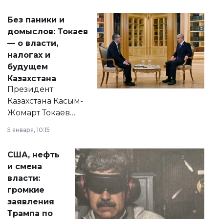
Без паники и
домыслов: Токаев
— о власти,
налогах и
будущем
Казахстана
Президент
Казахстана Касым-
Жомарт Токаев
прокомментировал
5 января, 10:15
сразу несколько
актуальных тем —
США, нефть
от слухов о
и смена
политических
власти:
реформах до
громкие
вопросов армии,
заявления
экономики и
Трампа по
личного здоровья.