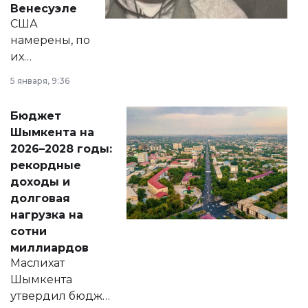
Венесуэле
США
намерены, по
их
утверждению,
5 января, 9:36
принести
свободу
Бюджет
народу
Шымкента на
Венесуэлы.
2026–2028 годы:
рекордные
доходы и
долговая
нагрузка на
сотни
миллиардов
Маслихат
Шымкента
утвердил бюджет