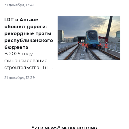
города на 2026–
31 декабря, 13:41
2028 годы.
Соответствующий
LRT в Астане
документ
обошел дороги:
появился в базе
рекордные траты
нормативных
республиканского
правовых актов и
бюджета
на сайте маслихат
В 2025 году
города.
финансирование
строительства LRT
в Астане из
31 декабря, 12:39
республиканского
бюджета достигло
рекордных
объемов.
“ZTB NEWS” MEDIA HOLDING