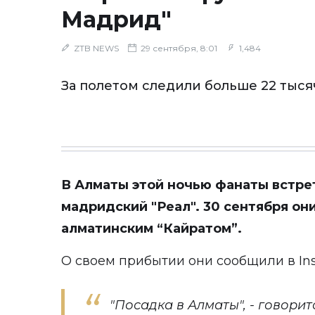
Мадрид"
ZTB NEWS
29 сентября, 8:01
1,484
За полетом следили больше 22 тыся
В Алматы этой ночью фанаты встр
мадридский "Реал". 30 сентября он
алматинским “Кайратом”.
О своем прибытии они сообщили в
In
"Посадка в Алматы", - говорит