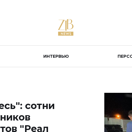
ИНТЕРВЬЮ
ПЕРС
есь": сотни
нников
тов "Реал