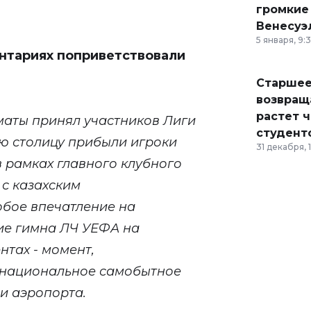
громкие
Венесуэ
5 января, 9:
нтариях поприветствовали
Старшее
возвраща
растет 
аты принял участников Лиги
студент
ю столицу прибыли игроки
31 декабря, 
в рамках главного клубного
 с казахским
обое впечатление на
ие гимна ЛЧ УЕФА на
нтах - момент,
 национальное самобытное
и аэропорта.