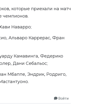
оков, которые приехали на матч
ге чемпионов.
 Хави Наварро;
сио, Альваро Каррерас, Фран
уарду Камавинга, Федерико
юлер, Дани Себальос;
ан Мбаппе, Эндрик, Родриго,
Мастантуоно.
Войти