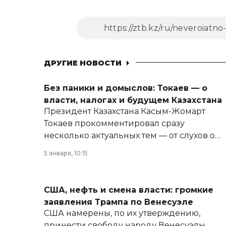
ДРУГИЕ НОВОСТИ
Без паники и домыслов: Токаев — о
власти, налогах и будущем Казахстана
Президент Казахстана Касым-Жомарт
Токаев прокомментировал сразу
несколько актуальных тем — от слухов о
политических реформах до вопросов
5 января, 10:15
армии, экономики и личного здоровья.
США, нефть и смена власти: громкие
заявления Трампа по Венесуэле
США намерены, по их утверждению,
принести свободу народу Венесуэлы.