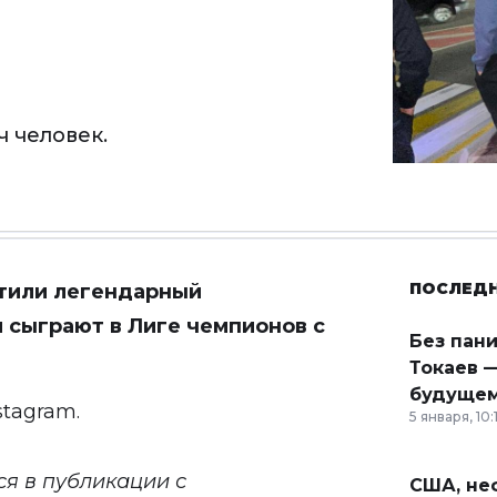
ч человек.
ПОСЛЕД
етили легендарный
и сыграют в Лиге чемпионов с
Без пан
Токаев —
будущем
stagram
.
5 января, 10:
ся в публикации с
США, неф