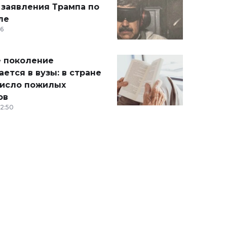
 заявления Трампа по
ле
36
 поколение
ется в вузы: в стране
число пожилых
ов
12:50