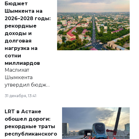
Бюджет
народу
Шымкента на
Венесуэлы.
2026–2028 годы:
рекордные
доходы и
долговая
нагрузка на
сотни
миллиардов
Маслихат
Шымкента
утвердил бюджет
города на 2026–
31 декабря, 13:41
2028 годы.
Соответствующий
LRT в Астане
документ
обошел дороги:
появился в базе
рекордные траты
нормативных
республиканского
правовых актов и