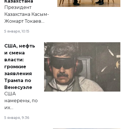
Казахстана
Президент
Казахстана Касым-
Жомарт Токаев
прокомментировал
5 января, 10:15
сразу несколько
актуальных тем —
США, нефть
от слухов о
и смена
политических
власти:
реформах до
громкие
вопросов армии,
заявления
экономики и
Трампа по
личного здоровья.
Венесуэле
США
намерены, по
их
утверждению,
5 января, 9:36
принести
свободу