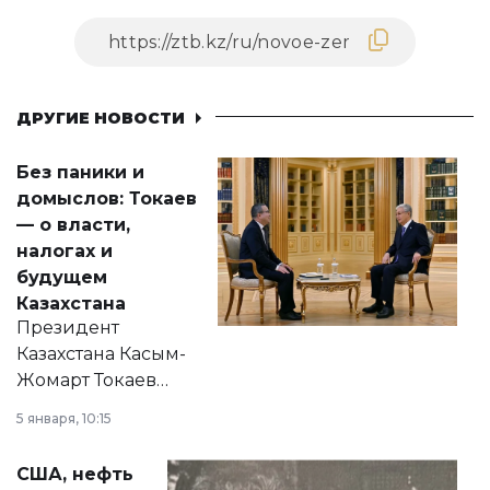
ДРУГИЕ НОВОСТИ
Без паники и
домыслов: Токаев
— о власти,
налогах и
будущем
Казахстана
Президент
Казахстана Касым-
Жомарт Токаев
прокомментировал
5 января, 10:15
сразу несколько
актуальных тем —
США, нефть
от слухов о