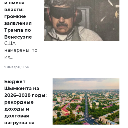
и смена
политических
власти:
реформах до
громкие
вопросов армии,
заявления
экономики и
Трампа по
личного здоровья.
Венесуэле
США
намерены, по
их
утверждению,
5 января, 9:36
принести
свободу
Бюджет
народу
Шымкента на
Венесуэлы.
2026–2028 годы:
рекордные
доходы и
долговая
нагрузка на