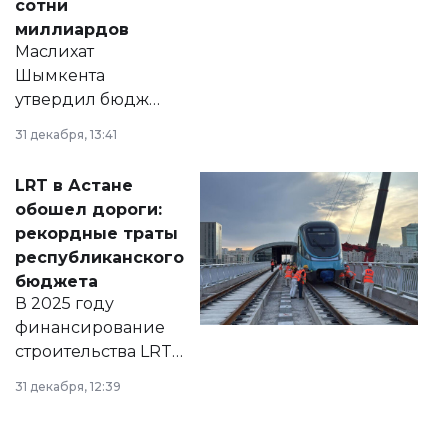
сотни
миллиардов
Маслихат
Шымкента
утвердил бюджет
города на 2026–
31 декабря, 13:41
2028 годы.
Соответствующий
LRT в Астане
документ
обошел дороги:
появился в базе
рекордные траты
нормативных
республиканского
правовых актов и
бюджета
на сайте маслихат
В 2025 году
города.
финансирование
строительства LRT
в Астане из
31 декабря, 12:39
республиканского
бюджета достигло
рекордных