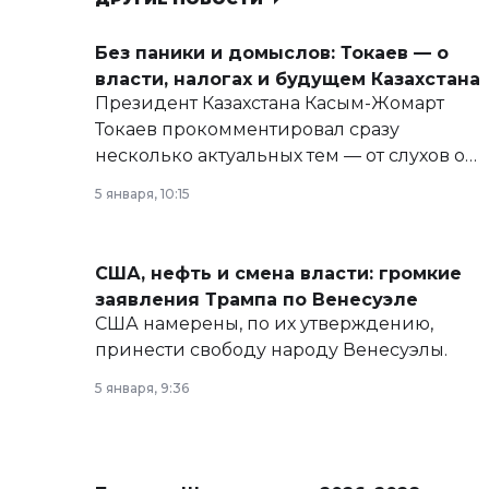
Без паники и домыслов: Токаев — о
власти, налогах и будущем Казахстана
Президент Казахстана Касым-Жомарт
Токаев прокомментировал сразу
несколько актуальных тем — от слухов о
политических реформах до вопросов
5 января, 10:15
армии, экономики и личного здоровья.
США, нефть и смена власти: громкие
заявления Трампа по Венесуэле
США намерены, по их утверждению,
принести свободу народу Венесуэлы.
5 января, 9:36