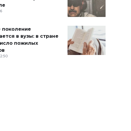
ле
36
 поколение
ется в вузы: в стране
число пожилых
ов
12:50