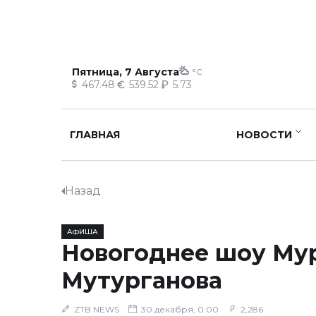
Пятница, 7 Августа
°C
467.48
539.52
5.73
ГЛАВНАЯ
НОВОСТИ
Назад
АФИША
Новогоднее шоу Му
Мутурганова
ZTB NEWS
30 декабря, 0:00
2,286