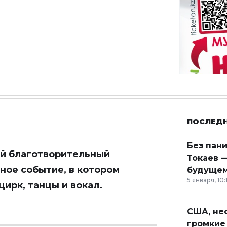
ПОСЛЕД
Без пан
й благотворительный
Токаев —
ное событие, в котором
будущем
5 января, 10:
ирк, танцы и вокал.
США, неф
громкие