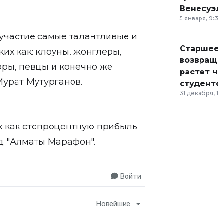
Венесуэ
5 января, 9:
 участие самые талантливые и
Старшее
их как: клоуны, жонглеры,
возвраща
оры, певцы и конечно же
растет 
Мурат Мутурганов.
студент
31 декабря, 
к как стопроцентную прибыль
д "Алматы Марафон".
Войти
Новейшие