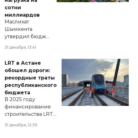
нагрузка на
сотни
миллиардов
Маслихат
Шымкента
утвердил бюджет
города на 2026–
31 декабря, 13:41
2028 годы.
Соответствующий
LRT в Астане
документ
обошел дороги:
появился в базе
рекордные траты
нормативных
республиканского
правовых актов и
бюджета
на сайте маслихат
В 2025 году
города.
финансирование
строительства LRT
в Астане из
31 декабря, 12:39
республиканского
бюджета достигло