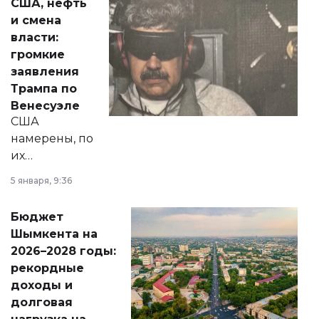
США, нефть
от слухов о
и смена
политических
власти:
реформах до
громкие
вопросов армии,
заявления
экономики и
Трампа по
личного здоровья.
Венесуэле
США
намерены, по
их
утверждению,
5 января, 9:36
принести
свободу
Бюджет
народу
Шымкента на
Венесуэлы.
2026–2028 годы:
рекордные
доходы и
долговая