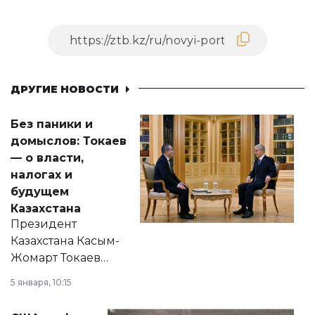
ДРУГИЕ НОВОСТИ
Без паники и
домыслов: Токаев
— о власти,
налогах и
будущем
Казахстана
Президент
Казахстана Касым-
Жомарт Токаев
прокомментировал
5 января, 10:15
сразу несколько
актуальных тем —