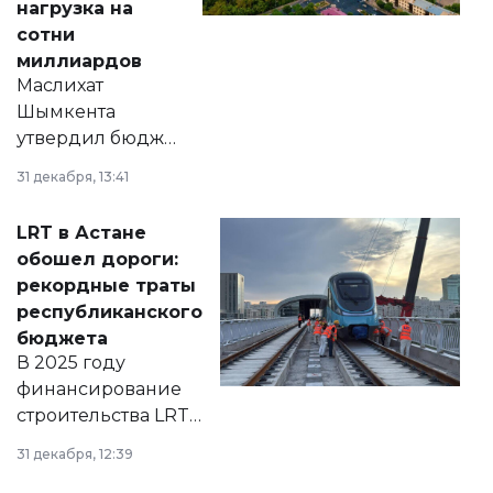
нагрузка на
сотни
миллиардов
Маслихат
Шымкента
утвердил бюджет
города на 2026–
31 декабря, 13:41
2028 годы.
Соответствующий
LRT в Астане
документ
обошел дороги:
появился в базе
рекордные траты
нормативных
республиканского
правовых актов и
бюджета
на сайте маслихат
В 2025 году
города.
финансирование
строительства LRT
в Астане из
31 декабря, 12:39
республиканского