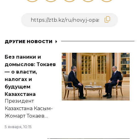
ДРУГИЕ НОВОСТИ
Без паники и
домыслов: Токаев
— о власти,
налогах и
будущем
Казахстана
Президент
Казахстана Касым-
Жомарт Токаев
прокомментировал
5 января, 10:15
сразу несколько
актуальных тем —