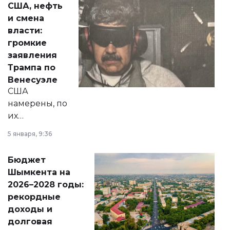
США, нефть
от слухов о
и смена
политических
власти:
реформах до
громкие
вопросов армии,
заявления
экономики и
Трампа по
личного здоровья.
Венесуэле
США
намерены, по
их
утверждению,
5 января, 9:36
принести
свободу
Бюджет
народу
Шымкента на
Венесуэлы.
2026–2028 годы:
рекордные
доходы и
долговая