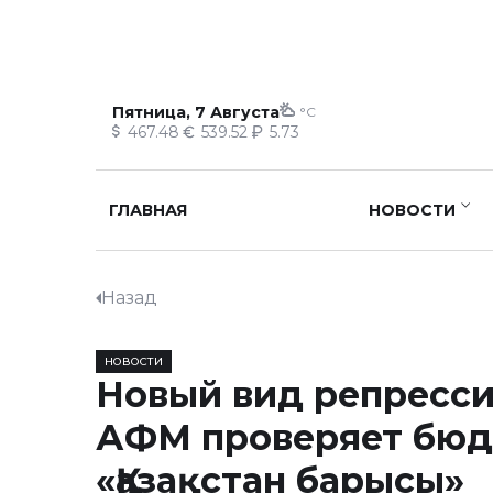
Пятница, 7 Августа
°C
467.48
539.52
5.73
ГЛАВНАЯ
НОВОСТИ
Назад
НОВОСТИ
Новый вид репресс
АФМ проверяет бю
«Қазақстан барысы»