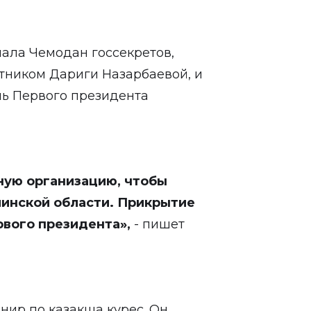
нала Чемодан госсекретов,
тником Дариги Назарбаевой, и
чь Первого президента
ную организацию, чтобы
линской области. Прикрытие
рвого президента»,
- пишет
рнир по казакша курес. Он