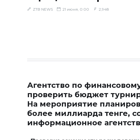
ZTB NEWS
21 июня, 0:00
2,948
Агентство по финансовом
проверить бюджет турнира
На мероприятие планиров
более миллиарда тенге, с
информационное агентст