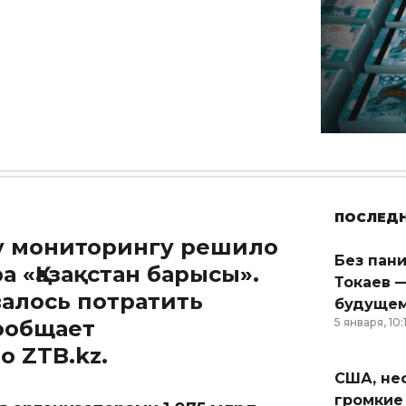
ПОСЛЕД
у мониторингу решило
Без пан
 «Қазақстан барысы».
Токаев —
алось потратить
будущем
ообщает
5 января, 10:
во
ZTB.kz
.
США, неф
громкие