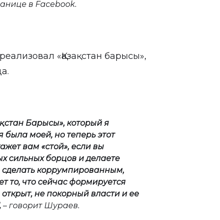
ранице в Facebook.
 реализовал «Қазақстан барысы»,
а.
ақстан Барысы
»
, который я
я была моей, но теперь этот
скажет вам
«
стой
»
, если вы
ых сильных борцов и делаете
, сделать коррумпированным,
ет то, что сейчас формируется
 открыт, не покорный власти и ее
,
– говорит Шураев.