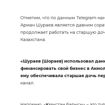
Отметим, что по данным Telegram-ка
Арман Шураев является давним сора
продолжает работать на старшую до
Казахстана.
«Ш
у
раев
(Шораев)
использовал дан
финансировать свой бизнес в Акмо
ему обеспечивала старшая дочь пе
канал.
Напомню, «Қазақстан барысы» – это ту