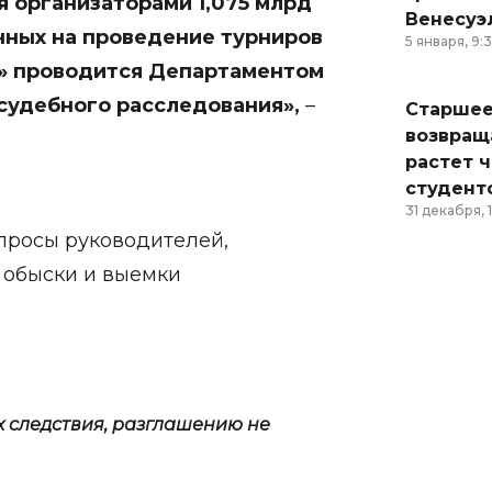
 организаторами 1,075 млрд
Венесуэ
нных на проведение турниров
5 января, 9:
ы» проводится Департаментом
судебного расследования»,
–
Старшее
возвраща
растет 
студент
31 декабря, 
опросы руководителей,
 обыски и выемки
ах следствия, разглашению не