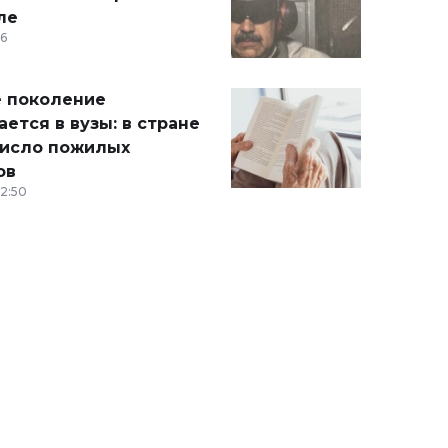
ле
36
 поколение
ется в вузы: в стране
число пожилых
ов
12:50