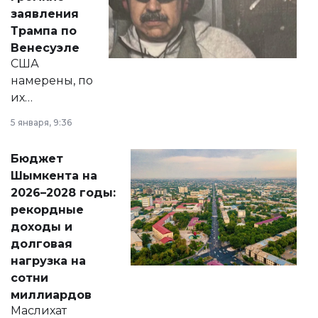
вопросов армии,
заявления
экономики и
Трампа по
личного здоровья.
Венесуэле
США
намерены, по
их
утверждению,
5 января, 9:36
принести
свободу
Бюджет
народу
Шымкента на
Венесуэлы.
2026–2028 годы:
рекордные
доходы и
долговая
нагрузка на
сотни
миллиардов
Маслихат