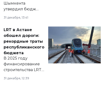
Шымкента
утвердил бюджет
города на 2026–
31 декабря, 13:41
2028 годы.
Соответствующий
LRT в Астане
документ
обошел дороги:
появился в базе
рекордные траты
нормативных
республиканского
правовых актов и
бюджета
на сайте маслихат
В 2025 году
города.
финансирование
строительства LRT
в Астане из
31 декабря, 12:39
республиканского
бюджета достигло
рекордных
объемов.