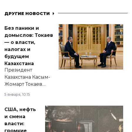
ДРУГИЕ НОВОСТИ
Без паники и
домыслов: Токаев
— о власти,
налогах и
будущем
Казахстана
Президент
Казахстана Касым-
Жомарт Токаев
прокомментировал
5 января, 10:15
сразу несколько
актуальных тем —
США, нефть
от слухов о
и смена
политических
власти:
реформах до
громкие