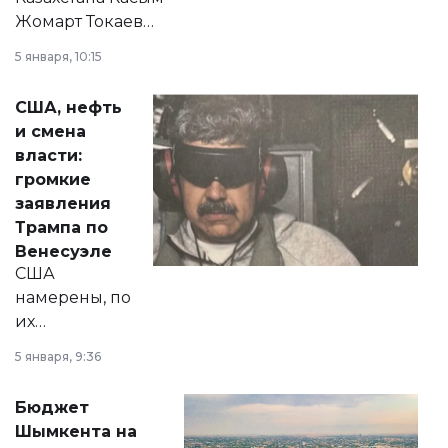
Жомарт Токаев
прокомментировал
5 января, 10:15
сразу несколько
актуальных тем —
США, нефть
от слухов о
и смена
политических
власти:
реформах до
громкие
вопросов армии,
заявления
экономики и
Трампа по
личного здоровья.
Венесуэле
США
намерены, по
их
утверждению,
5 января, 9:36
принести
свободу
Бюджет
народу
Шымкента на
Венесуэлы.