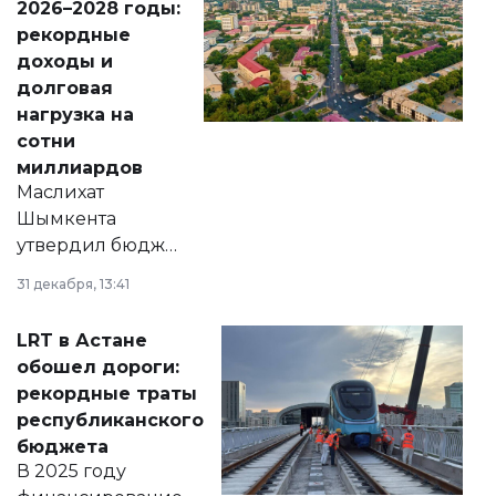
2026–2028 годы:
рекордные
доходы и
долговая
нагрузка на
сотни
миллиардов
Маслихат
Шымкента
утвердил бюджет
города на 2026–
31 декабря, 13:41
2028 годы.
Соответствующий
LRT в Астане
документ
обошел дороги:
появился в базе
рекордные траты
нормативных
республиканского
правовых актов и
бюджета
на сайте маслихат
В 2025 году
города.