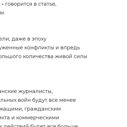
,
-
говорится в статье,
м.
ли, даже в эпоху
руженные конфликты и впредь
большого количества живой силы
анские журналисты,
альных войн будут все менее
ужащими, гражданским
икта и коммерческими
 действий будет все больше