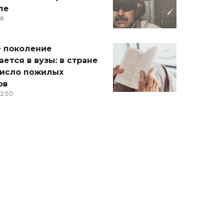
ле
36
 поколение
ется в вузы: в стране
число пожилых
ов
12:50