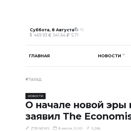
Суббота, 8 Августа
°C
469.93
541.64
5.71
ГЛАВНАЯ
НОВОСТИ
Назад
НОВОСТИ
О начале новой эры 
заявил The Economis
ZTB NEWS
8 июля, 0:00
5,266