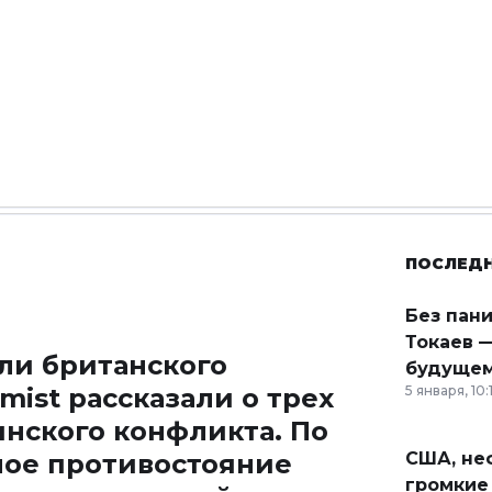
ПОСЛЕД
Без пан
Токаев —
ли британского
будущем
mist
рассказали о трех
5 января, 10:
инского конфликта. По
ное противостояние
США, неф
громкие