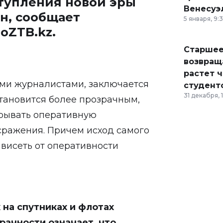
ступления новой эры
Венесуэ
н, сообщает
5 января, 9:
во
ZTB.kz
.
Старшее
возвраща
растет 
ми журналистами, заключается
студент
31 декабря, 
становится более прозрачным,
крывать оперативную
ражения. Причем исход самого
ависеть от оперативности
на спутниках и флотах
рачности означает, что