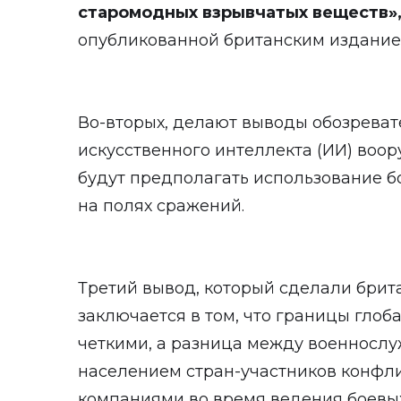
старомодных взрывчатых веществ»
опубликованной британским издание
Во-вторых, делают выводы обозревате
искусственного интеллекта (ИИ) воо
будут предполагать использование 
на полях сражений.
Третий вывод, который сделали брит
заключается в том, что границы глоб
четкими, а разница между военносл
населением стран-участников конфл
компаниями во время ведения боевых