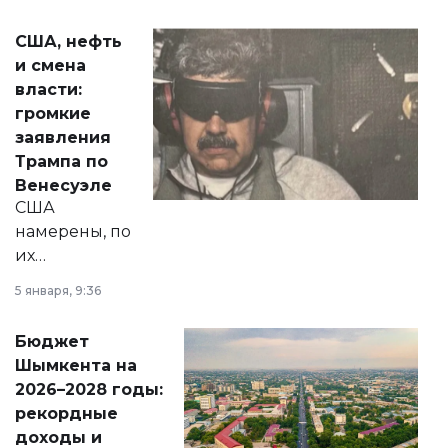
сразу несколько
актуальных тем —
США, нефть
от слухов о
и смена
политических
власти:
реформах до
громкие
вопросов армии,
заявления
экономики и
Трампа по
личного здоровья.
Венесуэле
США
намерены, по
их
утверждению,
5 января, 9:36
принести
свободу
Бюджет
народу
Шымкента на
Венесуэлы.
2026–2028 годы:
рекордные
доходы и