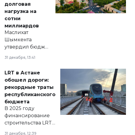
долговая
нагрузка на
сотни
миллиардов
Маслихат
Шымкента
утвердил бюджет
города на 2026–
31 декабря, 13:41
2028 годы.
Соответствующий
LRT в Астане
документ
обошел дороги:
появился в базе
рекордные траты
нормативных
республиканского
правовых актов и
бюджета
на сайте маслихат
В 2025 году
города.
финансирование
строительства LRT
в Астане из
31 декабря, 12:39