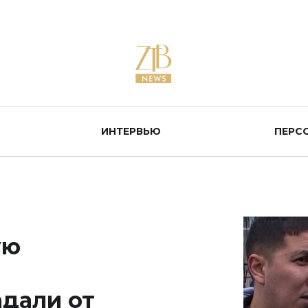
ИНТЕРВЬЮ
ПЕРС
ую
адали от