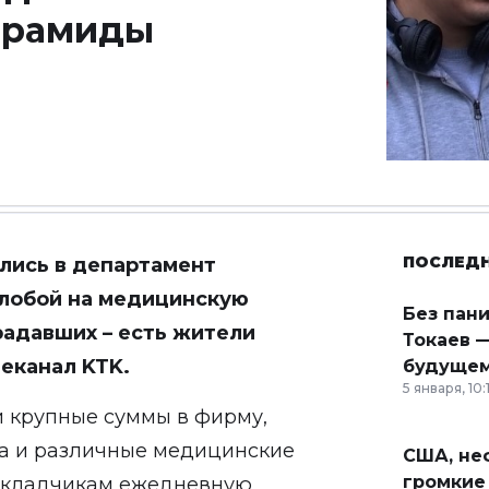
ирамиды
ПОСЛЕД
лись в департамент
алобой на медицинскую
Без пан
адавших – есть жители
Токаев —
еканал KTK
.
будущем
5 января, 10:
и крупные суммы в фирму,
ва и различные медицинские
США, неф
громкие
вкладчикам ежедневную