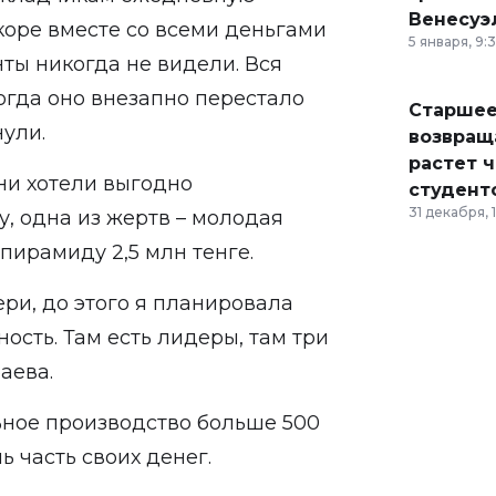
Венесуэ
оре вместе со всеми деньгами
5 января, 9:
ты никогда не видели. Вся
огда оно внезапно перестало
Старшее
нули.
возвраща
растет 
ни хотели выгодно
студент
31 декабря, 
, одна из жертв – молодая
ирамиду 2,5 млн тенге.
ери, до этого я планировала
ость. Там есть лидеры, там три
аева.
ьное производство больше 500
ь часть своих денег.