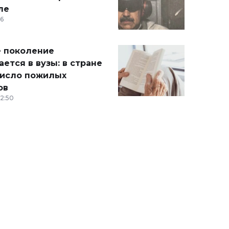
ле
36
 поколение
ется в вузы: в стране
число пожилых
ов
12:50