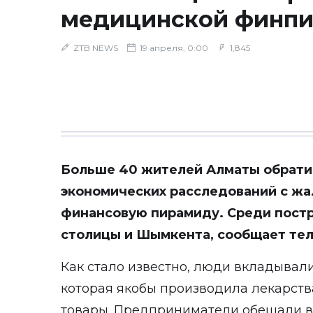
медицинской финп
ZTB NEWS
19 апреля, 0:00
1,845
Больше 40 жителей Алматы
обрати
экономических расследований с ж
финансовую пирамиду. Среди постр
столицы и Шымкента, сообщает
тел
Как стало известно, люди вкладывал
которая якобы производила лекарст
товары. Предприниматели обещали 