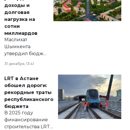
доходы и
долговая
нагрузка на
сотни
миллиардов
Маслихат
Шымкента
утвердил бюджет
города на 2026–
31 декабря, 13:41
2028 годы.
Соответствующий
LRT в Астане
документ
обошел дороги:
появился в базе
рекордные траты
нормативных
республиканского
правовых актов и
бюджета
на сайте маслихат
В 2025 году
города.
финансирование
строительства LRT