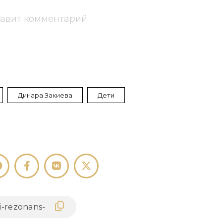
тавит комментарий
Динара Закиева
Дети