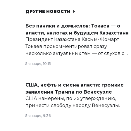
ДРУГИЕ НОВОСТИ
Без паники и домыслов: Токаев — о
власти, налогах и будущем Казахстана
Президент Казахстана Касым-Жомарт
Токаев прокомментировал сразу
несколько актуальных тем — от слухов о
политических реформах до вопросов
5 января, 10:15
армии, экономики и личного здоровья.
США, нефть и смена власти: громкие
заявления Трампа по Венесуэле
США намерены, по их утверждению,
принести свободу народу Венесуэлы.
5 января, 9:36