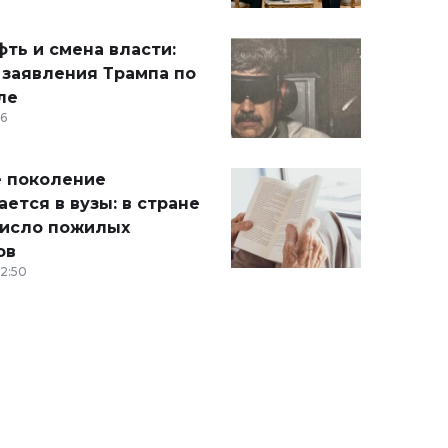
ть и смена власти:
 заявления Трампа по
ле
36
 поколение
ется в вузы: в стране
число пожилых
ов
12:50