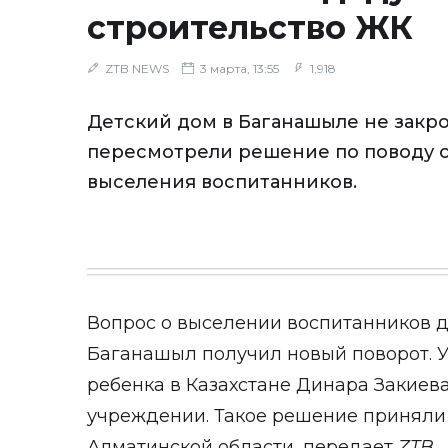
строительство ЖК
ZTB NEWS
3 марта, 13:55
1,918
Детский дом в Баганашыле не закро
пересмотрели решение по поводу с
выселения воспитанников.
Вопрос о выселении воспитанников д
Баганашыл получил новый поворот. 
ребенка в Казахстане Динара Закиева
учреждении. Такое решение приняли 
Алматинской области, передает
ZTB