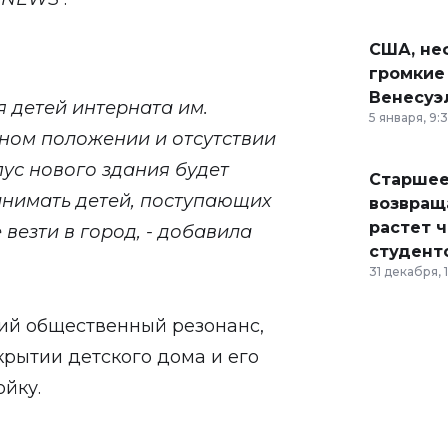
США, неф
громкие
Венесуэ
 детей интерната им.
5 января, 9:
ном положении и отсутствии
пус нового здания будет
Старшее
инимать детей, поступающих
возвраща
растет 
 везти в город, - добавила
студент
31 декабря, 
ий общественный резонанс,
рытии детского дома и его
йку.