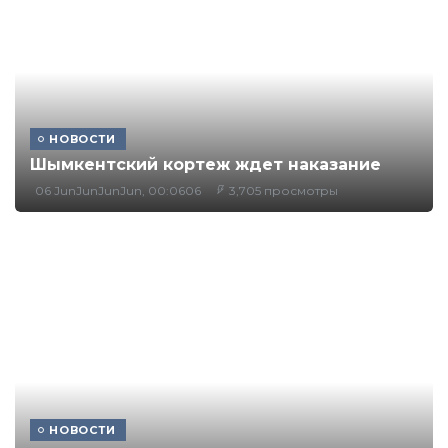
НОВОСТИ
Шымкентский кортеж ждет наказание
06 JunJunJunJun, 00:0606
3,705 просмотры
НОВОСТИ