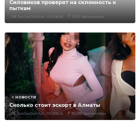
Силовиков проверят на склонность к
пыткам
06 JunJunJunJun, 00:0606
1,922 просмотры
НОВОСТИ
Сколько стоит эскорт в Алматы
06 JunJunJunJun, 00:0606
13,015 просмотры