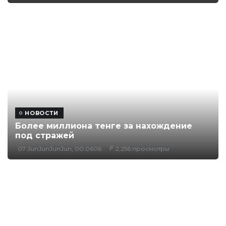
НОВОСТИ
Более миллиона тенге за нахождение
под стражей
07 JunJunJunJun, 00:0606
2,256 просмотры