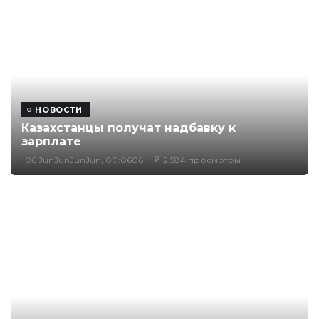
НОВОСТИ
Казахстанцы получат надбавку к
зарплате
06 JunJunJunJun, 00:0606
2,584 просмотры