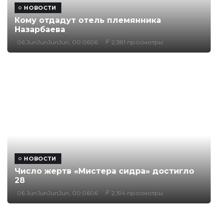
НОВОСТИ
Кому отдадут отель племянника
Назарбаева
06 JunJunJunJun, 00:0606
2,381 просмотры
НОВОСТИ
Число жертв «Мистера сидра» достигло
28
06 JunJunJunJun, 00:0606
2,194 просмотры