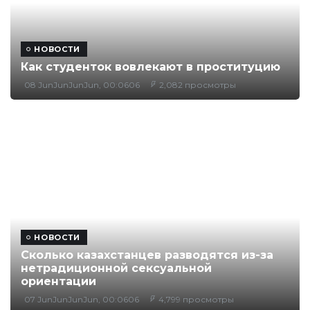
НОВОСТИ
Как студенток вовлекают в проституцию
08 JunJunJunJun, 00:0606
2,082 просмотры
НОВОСТИ
Сколько казахстанцев разводятся из-за
нетрадиционной сексуальной
ориентации
07 JunJunJunJun, 00:0606
4,799 просмотры