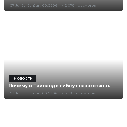
07 JunJunJunJun, 00:0606
2,078 просмотры
НОВОСТИ
Почему в Таиланде гибнут казахстанцы
06 JunJunJunJun, 00:0606
3,568 просмотры