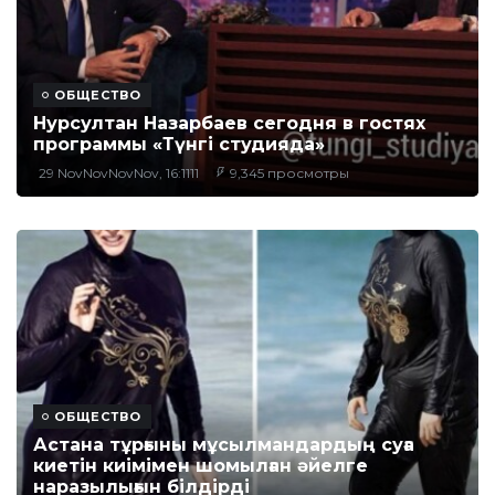
ОБЩЕСТВО
Нурсултан Назарбаев сегодня в гостях
программы «Түнгі студияда»
29 NovNovNovNov, 16:1111
9,345 просмотры
ОБЩЕСТВО
​Астана тұрғыны мұсылмандардың суға
киетін киімімен шомылған әйелге
наразылығын білдірді