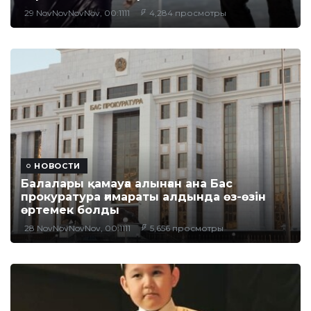
29 NovNovNovNov, 00:1111
4,284 просмотры
НОВОСТИ
​Балалары қамауға алынған ана Бас
прокуратура ғимараты алдында өз-өзін
өртемек болды
28 NovNovNovNov, 00:1111
5,656 просмотры