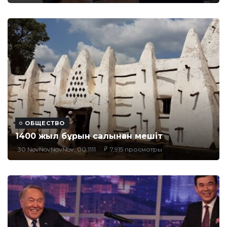
ОБЩЕСТВО
1400 жыл бұрын салынған мешіт
30 NovNovNovNov, 00:1111
7,915 просмотры