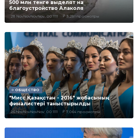
500 млн тенге выделят на
благоустройство Алаколя
28 NovNovNovNov, 00:1111
3,281 просмотры
ОБЩЕСТВО
"Мисс Қазақстан - 2016" жобасының
финалистері таныстырылды
26 NovNovNovNov, 00:1111
7,064 просмотры