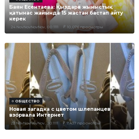
Баян Есентаева: Қыздарға жыныстық
қатынас жайында 15 жастан бастап айту
керек
24 NovNovNovNov, 00:1111
10,076 просмотры
ОБЩЕСТВО
Новая загадка с цветом шлепанцев
взорвала Интернет
22 NovNovNovNov, 00:1111
7,437 просмотры