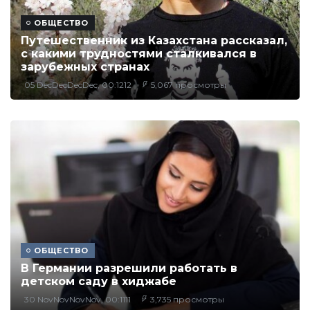
ОБЩЕСТВО
Путешественник из Казахстана рассказал,
с какими трудностями сталкивался в
зарубежных странах
05 DecDecDecDec, 00:1212
5,067 просмотры
ОБЩЕСТВО
В Германии разрешили работать в
детском саду в хиджабе
30 NovNovNovNov, 00:1111
3,735 просмотры