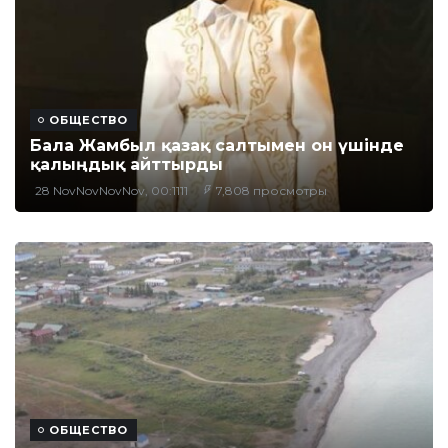
ОБЩЕСТВО
Бала Жамбыл қазақ салтымен он үшінде
қалыңдық айттырды
28 NovNovNovNov, 00:1111
7,808 просмотры
ОБЩЕСТВО