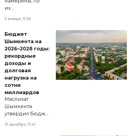
намерены, по
их
утверждению,
5 января, 9:36
принести
свободу
Бюджет
народу
Шымкента на
Венесуэлы.
2026–2028 годы:
рекордные
доходы и
долговая
нагрузка на
сотни
миллиардов
Маслихат
Шымкента
утвердил бюджет
города на 2026–
31 декабря, 13:41
2028 годы.
Соответствующий