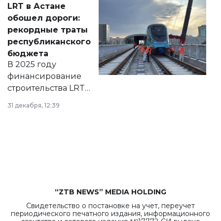
LRT в Астане
документ
обошел дороги:
появился в базе
рекордные траты
нормативных
республиканского
правовых актов и
бюджета
на сайте маслихат
В 2025 году
города.
финансирование
строительства LRT
в Астане из
31 декабря, 12:39
республиканского
бюджета достигло
рекордных
объемов.
“ZTB NEWS” MEDIA HOLDING
Свидетельство о постановке на учет, переучет
периодического печатного издания, информационного