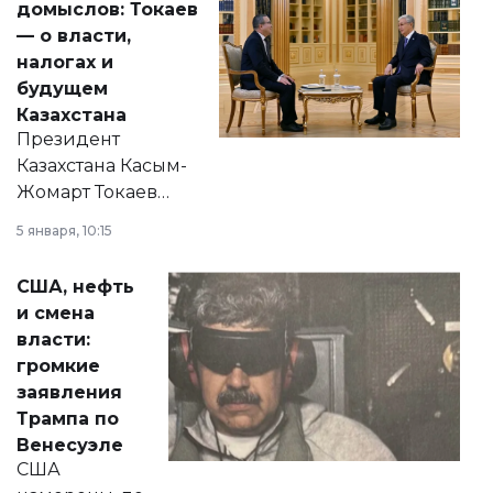
домыслов: Токаев
— о власти,
налогах и
будущем
Казахстана
Президент
Казахстана Касым-
Жомарт Токаев
прокомментировал
5 января, 10:15
сразу несколько
актуальных тем —
США, нефть
от слухов о
и смена
политических
власти:
реформах до
громкие
вопросов армии,
заявления
экономики и
Трампа по
личного здоровья.
Венесуэле
США