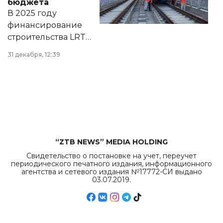
бюджета
на сайте маслихат
В 2025 году
города.
финансирование
строительства LRT
в Астане из
31 декабря, 12:39
республиканского
бюджета достигло
рекордных
объемов.
“ZTB NEWS” MEDIA HOLDING
Свидетельство о постановке на учет, переучет
периодического печатного издания, информационного
агентства и сетевого издания №17772-СИ выдано
03.07.2019.