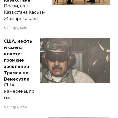
Казахстана
Президент
Казахстана Касым-
Жомарт Токаев
прокомментировал
5 января, 10:15
сразу несколько
актуальных тем —
США, нефть
от слухов о
и смена
политических
власти:
реформах до
громкие
вопросов армии,
заявления
экономики и
Трампа по
личного здоровья.
Венесуэле
США
намерены, по
их
утверждению,
5 января, 9:36
принести
свободу