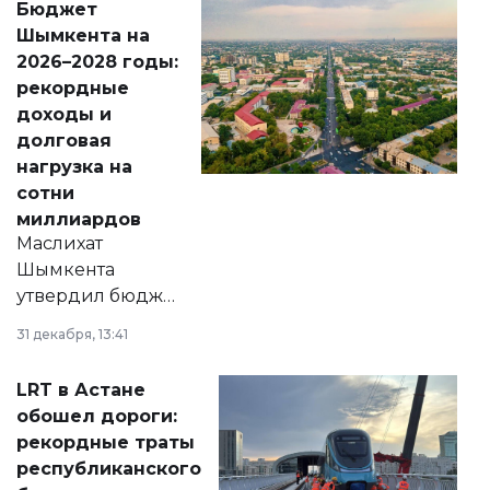
Бюджет
народу
Шымкента на
Венесуэлы.
2026–2028 годы:
рекордные
доходы и
долговая
нагрузка на
сотни
миллиардов
Маслихат
Шымкента
утвердил бюджет
города на 2026–
31 декабря, 13:41
2028 годы.
Соответствующий
LRT в Астане
документ
обошел дороги:
появился в базе
рекордные траты
нормативных
республиканского
правовых актов и