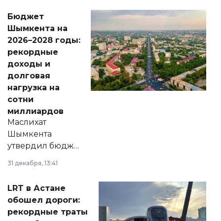
свободу
Бюджет
народу
Шымкента на
Венесуэлы.
2026–2028 годы:
рекордные
доходы и
долговая
нагрузка на
сотни
миллиардов
Маслихат
Шымкента
утвердил бюджет
города на 2026–
31 декабря, 13:41
2028 годы.
Соответствующий
LRT в Астане
документ
обошел дороги:
появился в базе
рекордные траты
нормативных