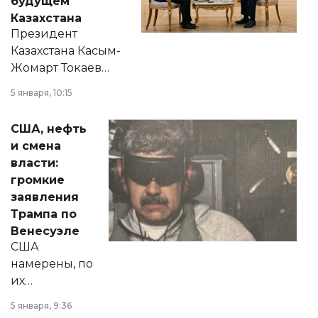
будущем
Казахстана
Президент
Казахстана Касым-
Жомарт Токаев
прокомментировал
5 января, 10:15
сразу несколько
актуальных тем —
США, нефть
от слухов о
и смена
политических
власти:
реформах до
громкие
вопросов армии,
заявления
экономики и
Трампа по
личного здоровья.
Венесуэле
США
намерены, по
их
утверждению,
5 января, 9:36
принести