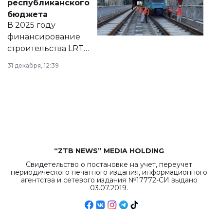
республиканского
правовых актов и
бюджета
на сайте маслихат
В 2025 году
города.
финансирование
строительства LRT
в Астане из
31 декабря, 12:39
республиканского
бюджета достигло
рекордных
объемов.
“ZTB NEWS” MEDIA HOLDING
Свидетельство о постановке на учет, переучет
периодического печатного издания, информационного
агентства и сетевого издания №17772-СИ выдано
03.07.2019.