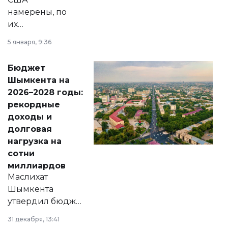
намерены, по
их
утверждению,
5 января, 9:36
принести
свободу
Бюджет
народу
Шымкента на
Венесуэлы.
2026–2028 годы:
рекордные
доходы и
долговая
нагрузка на
сотни
миллиардов
Маслихат
Шымкента
утвердил бюджет
города на 2026–
31 декабря, 13:41
2028 годы.