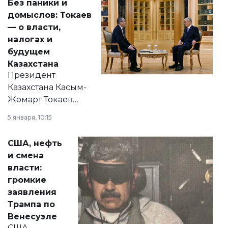
Без паники и
домыслов: Токаев
— о власти,
налогах и
будущем
Казахстана
Президент
Казахстана Касым-
Жомарт Токаев
прокомментировал
5 января, 10:15
сразу несколько
актуальных тем —
США, нефть
от слухов о
и смена
политических
власти:
реформах до
громкие
вопросов армии,
заявления
экономики и
Трампа по
личного здоровья.
Венесуэле
США