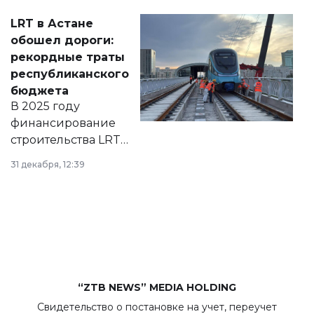
Соответствующий
LRT в Астане
документ
обошел дороги:
появился в базе
рекордные траты
нормативных
республиканского
правовых актов и
бюджета
на сайте маслихат
В 2025 году
города.
финансирование
строительства LRT
в Астане из
31 декабря, 12:39
республиканского
бюджета достигло
рекордных
объемов.
“ZTB NEWS” MEDIA HOLDING
Свидетельство о постановке на учет, переучет