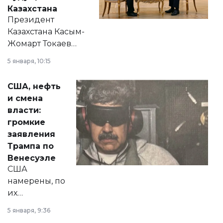
Казахстана
Президент
Казахстана Касым-
Жомарт Токаев
прокомментировал
5 января, 10:15
сразу несколько
актуальных тем —
США, нефть
от слухов о
и смена
политических
власти:
реформах до
громкие
вопросов армии,
заявления
экономики и
Трампа по
личного здоровья.
Венесуэле
США
намерены, по
их
утверждению,
5 января, 9:36
принести