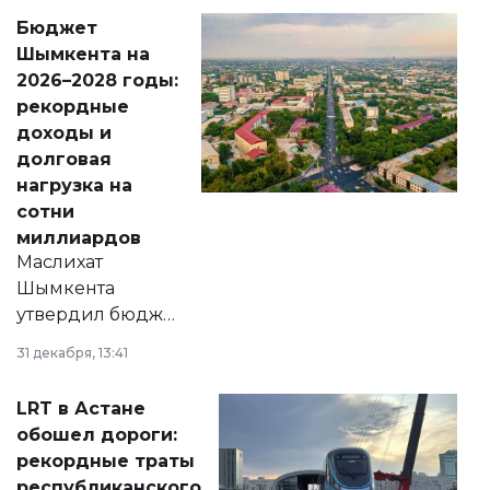
свободу
Бюджет
народу
Шымкента на
Венесуэлы.
2026–2028 годы:
рекордные
доходы и
долговая
нагрузка на
сотни
миллиардов
Маслихат
Шымкента
утвердил бюджет
города на 2026–
31 декабря, 13:41
2028 годы.
Соответствующий
LRT в Астане
документ
обошел дороги:
появился в базе
рекордные траты
нормативных
республиканского