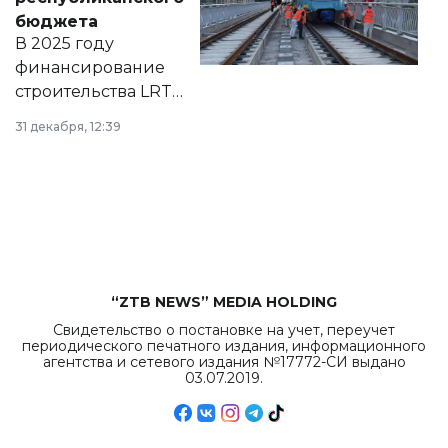
правовых актов и
бюджета
на сайте маслихат
В 2025 году
города.
финансирование
строительства LRT
в Астане из
31 декабря, 12:39
республиканского
бюджета достигло
рекордных
объемов.
“ZTB NEWS” MEDIA HOLDING
Свидетельство о постановке на учет, переучет
периодического печатного издания, информационного
агентства и сетевого издания №17772-СИ выдано
03.07.2019.