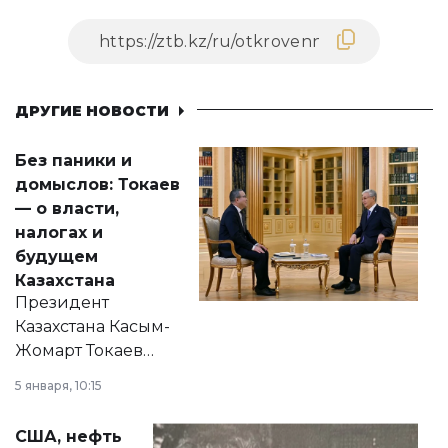
ДРУГИЕ НОВОСТИ
Без паники и
домыслов: Токаев
— о власти,
налогах и
будущем
Казахстана
Президент
Казахстана Касым-
Жомарт Токаев
прокомментировал
5 января, 10:15
сразу несколько
актуальных тем —
США, нефть
от слухов о