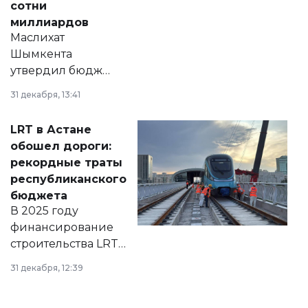
сотни
миллиардов
Маслихат
Шымкента
утвердил бюджет
города на 2026–
31 декабря, 13:41
2028 годы.
Соответствующий
LRT в Астане
документ
обошел дороги:
появился в базе
рекордные траты
нормативных
республиканского
правовых актов и
бюджета
на сайте маслихат
В 2025 году
города.
финансирование
строительства LRT
в Астане из
31 декабря, 12:39
республиканского
бюджета достигло