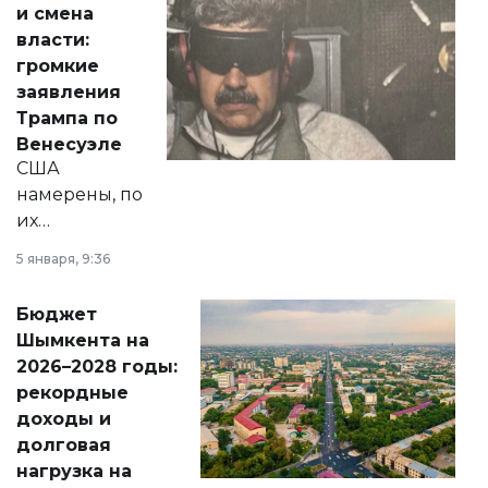
и смена
политических
власти:
реформах до
громкие
вопросов армии,
заявления
экономики и
Трампа по
личного здоровья.
Венесуэле
США
намерены, по
их
утверждению,
5 января, 9:36
принести
свободу
Бюджет
народу
Шымкента на
Венесуэлы.
2026–2028 годы:
рекордные
доходы и
долговая
нагрузка на