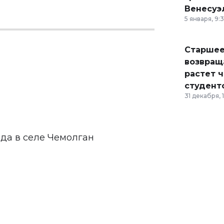
Венесуэ
5 января, 9:
Старшее
возвраща
растет 
студент
31 декабря, 
ода в селе Чемолган