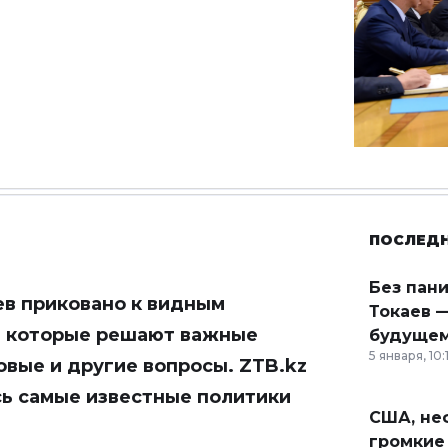
ПОСЛЕД
Без пан
в приковано к видным
Токаев —
, которые решают важные
будущем
5 января, 10:
овые и другие вопросы.
ZTB.kz
сь самые известные политики
США, неф
громкие