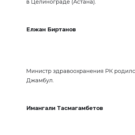
в Целинограде (Астана).
Елжан Биртанов
Министр здравоохранения РК родился 
Джамбул.
Имангали Тасмагамбетов