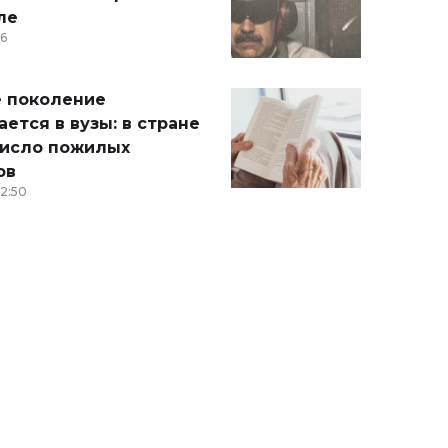
ле
36
 поколение
ется в вузы: в стране
число пожилых
ов
12:50