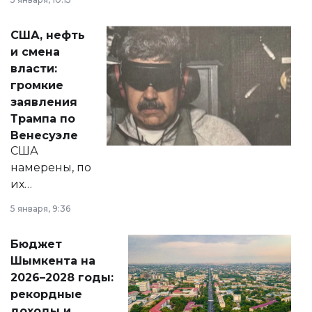
сразу несколько
актуальных тем —
США, нефть
от слухов о
и смена
политических
власти:
реформах до
громкие
вопросов армии,
заявления
экономики и
Трампа по
личного здоровья.
Венесуэле
США
намерены, по
их
утверждению,
5 января, 9:36
принести
свободу
Бюджет
народу
Шымкента на
Венесуэлы.
2026–2028 годы:
рекордные
доходы и