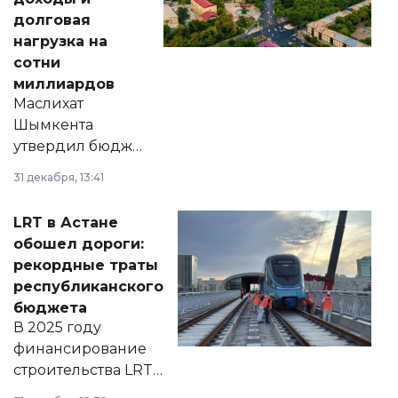
долговая
нагрузка на
сотни
миллиардов
Маслихат
Шымкента
утвердил бюджет
города на 2026–
31 декабря, 13:41
2028 годы.
Соответствующий
LRT в Астане
документ
обошел дороги:
появился в базе
рекордные траты
нормативных
республиканского
правовых актов и
бюджета
на сайте маслихат
В 2025 году
города.
финансирование
строительства LRT
в Астане из