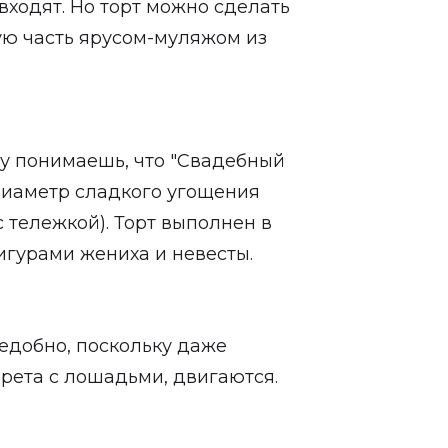
входят. Но торт можно сделать
ую часть ярусом-муляжом из
зу понимаешь, что "Свадебный
 Диаметр сладкого угощения
с тележкой). Торт выполнен в
игурами жениха и невесты.
ъедобно, поскольку даже
арета с лошадьми, двигаются.