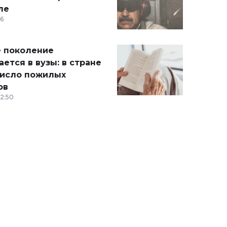
ле
36
 поколение
ется в вузы: в стране
число пожилых
ов
12:50