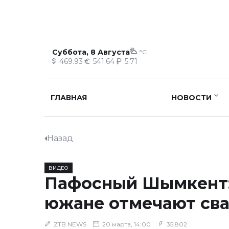
Суббота, 8 Августа
°C
469.93
541.64
5.71
ГЛАВНАЯ
НОВОСТИ
Назад
ВИДЕО
Пафосный Шымкент:
южане отмечают св
ZTB NEWS
20 марта, 14:00
35,802