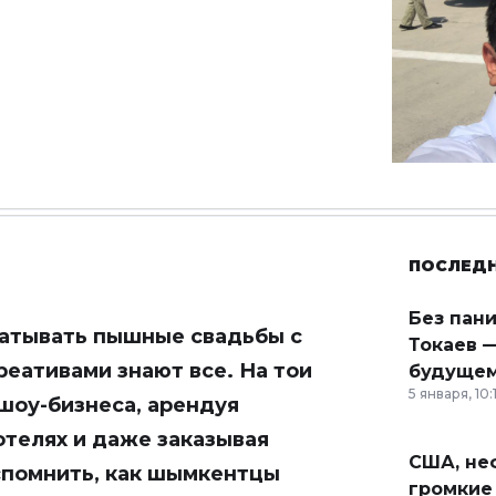
ПОСЛЕД
Без пан
атывать пышные свадьбы с
Токаев —
еативами знают все. На тои
будущем
5 января, 10:
шоу-бизнеса, арендуя
отелях и даже заказывая
США, неф
спомнить, как шымкентцы
громкие