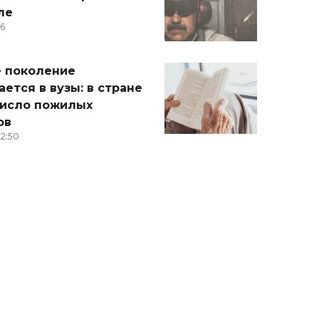
ле
36
 поколение
ется в вузы: в стране
число пожилых
ов
12:50