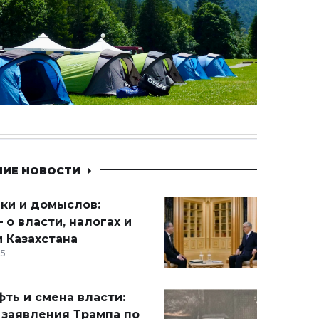
НИЕ НОВОСТИ
ики и домыслов:
 о власти, налогах и
 Казахстана
15
ть и смена власти:
 заявления Трампа по