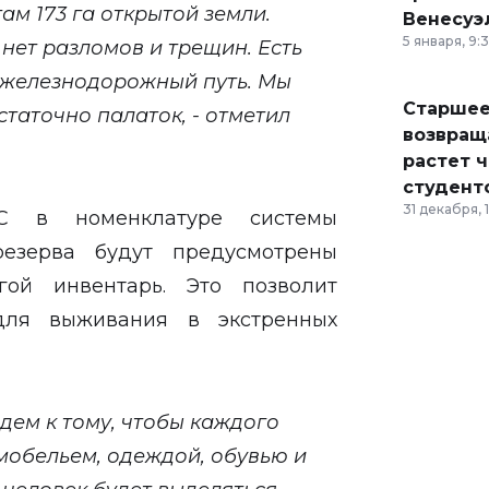
там 173 га открытой земли.
Венесуэ
5 января, 9:
 нет разломов и трещин. Есть
 железнодорожный путь. Мы
Старшее
таточно палаток, - отметил
возвраща
растет 
студент
31 декабря, 
С в номенклатуре системы
резерва будут предусмотрены
ой инвентарь. Это позволит
для выживания в экстренных
дем к тому, чтобы каждого
мобельем, одеждой, обувью и