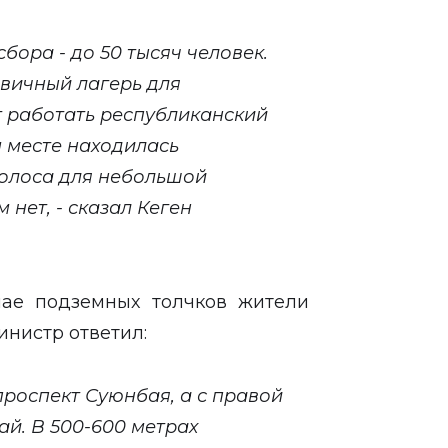
бора - до 50 тысяч человек.
рвичный лагерь для
т работать республиканский
 месте находилась
полоса для небольшой
 нет, - сказал Кеген
чае подземных толчков жители
инистр ответил:
проспект Суюнбая, а с правой
ай. В 500-600 метрах