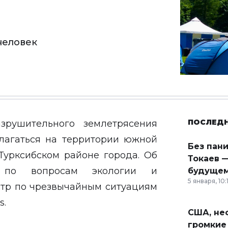
человек
ПОСЛЕД
зрушительного землетрясения
олагаться на территории южной
Без пан
 Турксибском районе города. Об
Токаев —
 по вопросам экологии и
будущем
5 января, 10:
тр по чрезвычайным ситуациям
s
.
США, неф
громкие