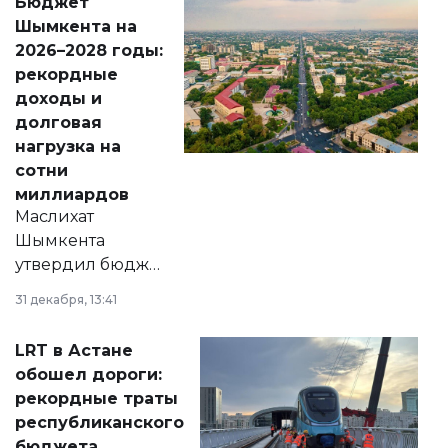
Бюджет
народу
Шымкента на
Венесуэлы.
2026–2028 годы:
рекордные
доходы и
долговая
нагрузка на
сотни
миллиардов
Маслихат
Шымкента
утвердил бюджет
города на 2026–
31 декабря, 13:41
2028 годы.
Соответствующий
LRT в Астане
документ
обошел дороги:
появился в базе
рекордные траты
нормативных
республиканского
правовых актов и
бюджета