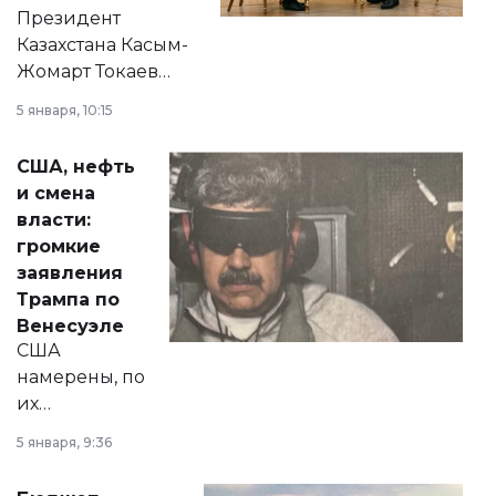
Президент
Казахстана Касым-
Жомарт Токаев
прокомментировал
5 января, 10:15
сразу несколько
актуальных тем —
США, нефть
от слухов о
и смена
политических
власти:
реформах до
громкие
вопросов армии,
заявления
экономики и
Трампа по
личного здоровья.
Венесуэле
США
намерены, по
их
утверждению,
5 января, 9:36
принести
свободу