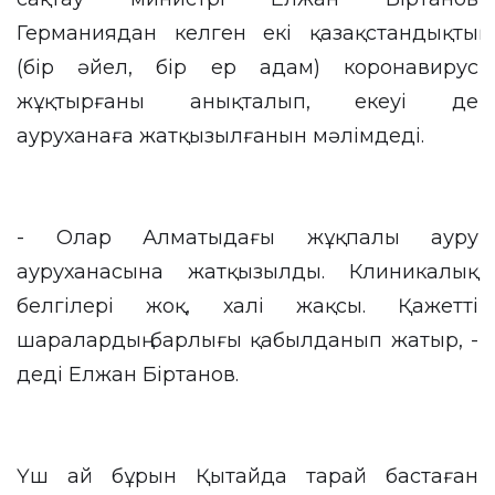
Германиядан келген екі қазақстандықтың
(бір әйел, бір ер адам) коронавирус
жұқтырғаны анықталып, екеуі де
ауруханаға жатқызылғанын мәлімдеді.
- Олар Алматыдағы жұқпалы ауру
ауруханасына жатқызылды. Клиникалық
белгілері жоқ, халі жақсы. Қажетті
шаралардың барлығы қабылданып жатыр, -
деді Елжан Біртанов.
Үш ай бұрын Қытайда тарай бастаған