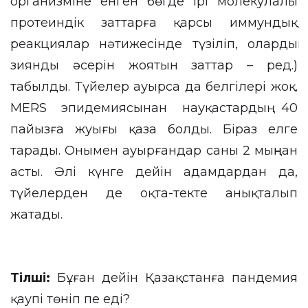
организміне енген бөгде ірі молекулалы
протеиндік заттарға қарсы иммундық
реакциялар нәтижесінде түзіліп, олардың
зиянды әсерін жоятын заттар – ред.)
табылды. Түйелер ауырса да белгілері жоқ.
MERS эпидемиясынан науқастардың 40
пайызға жуығы қаза болды. Біраз елге
тарады. Онымен ауырғандар саны 2 мыңнан
асты. Әлі күнге дейін адамдардан да,
түйелерден де оқта-текте анықталып
жатады.
Тілші
:
Бұған дейін Қазақстанға пандемия
қаупі төніп пе еді?