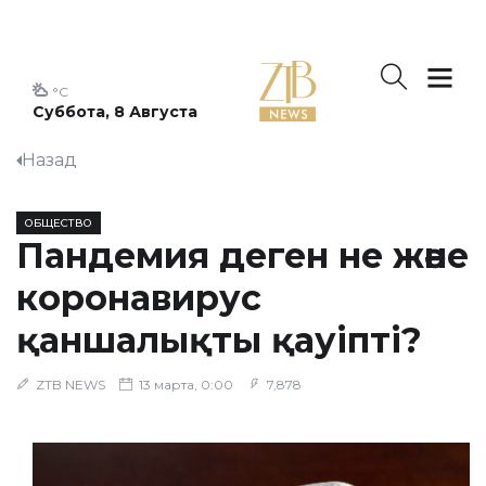
°C
Суббота, 8 Августа
Назад
ОБЩЕСТВО
Пандемия деген не және
коронавирус
қаншалықты қауіпті?
ZTB NEWS
13 марта, 0:00
7,878