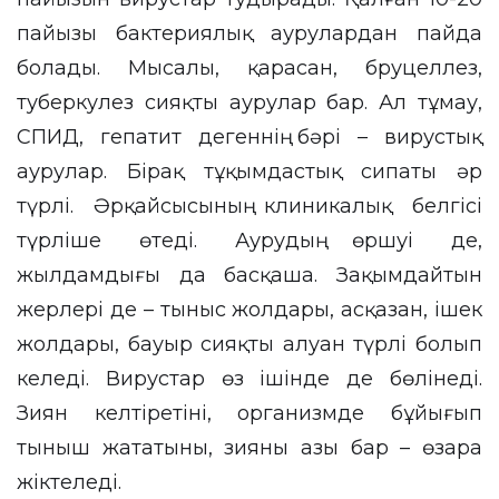
пайызы бактериялық аурулардан пайда
болады. Мысалы, қарасан, бруцеллез,
туберкулез сияқты аурулар бар. Ал тұмау,
СПИД, гепатит дегеннің бәрі – вирустық
аурулар. Бірақ тұқымдастық сипаты әр
түрлі. Әрқайсысының клиникалық белгісі
түрліше өтеді. Аурудың өршуі де,
жылдамдығы да басқаша. Зақымдайтын
жерлері де – тыныс жолдары, асқазан, ішек
жолдары, бауыр сияқты алуан түрлі болып
келеді. Вирустар өз ішінде де бөлінеді.
Зиян келтіретіні, организмде бұйығып
тыныш жататыны, зияны азы бар – өзара
жіктеледі.