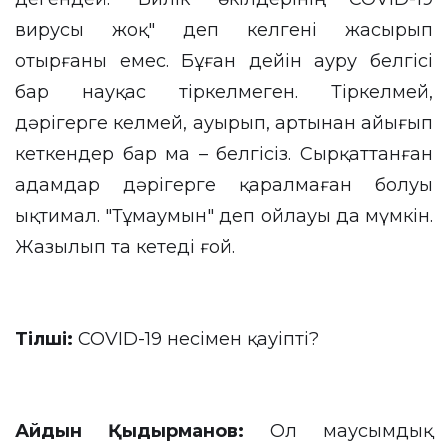
вирусы жоқ" деп келгені жасырып
отырғаны емес. Бұған дейін ауру белгісі
бар науқас тіркелмеген. Тіркелмей,
дәрігерге келмей, ауырып, артынан айығып
кеткендер бар ма – белгісіз. Сырқаттанған
адамдар дәрігерге қаралмаған болуы
ықтимал. "Тұмаумын" деп ойлауы да мүмкін.
Жазылып та кетеді ғой.
Тілші
:
COVID-19 несімен қауіпті?
Айдын Қыдырманов:
Ол маусымдық