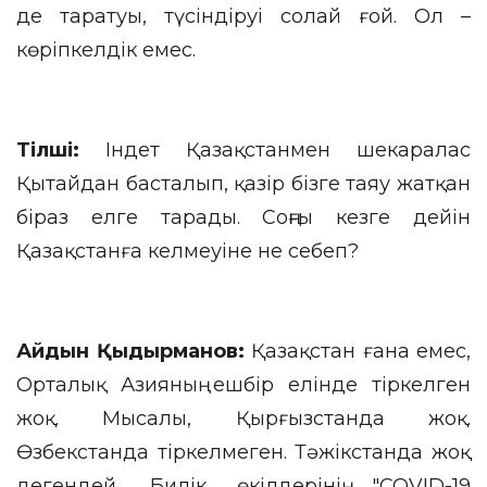
де таратуы, түсіндіруі солай ғой. Ол –
көріпкелдік емес.
Тілші
:
Індет Қазақстанмен шекаралас
Қытайдан басталып, қазір бізге таяу жатқан
біраз елге тарады. Соңғы кезге дейін
Қазақстанға келмеуіне не себеп?
Айдын Қыдырманов:
Қазақстан ғана емес,
Орталық Азияның ешбір елінде тіркелген
жоқ. Мысалы, Қырғызстанда жоқ.
Өзбекстанда тіркелмеген. Тәжікстанда жоқ
дегендей. Билік өкілдерінің "COVID-19