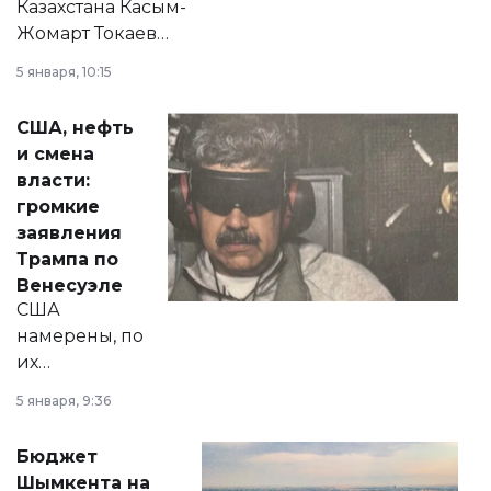
Казахстана Касым-
Жомарт Токаев
прокомментировал
5 января, 10:15
сразу несколько
актуальных тем —
США, нефть
от слухов о
и смена
политических
власти:
реформах до
громкие
вопросов армии,
заявления
экономики и
Трампа по
личного здоровья.
Венесуэле
США
намерены, по
их
утверждению,
5 января, 9:36
принести
свободу
Бюджет
народу
Шымкента на