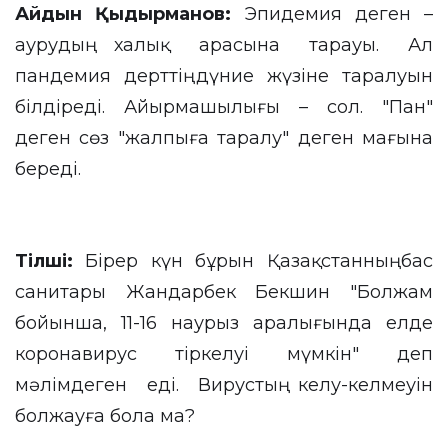
Айдын Қыдырманов:
Эпидемия деген –
аурудың халық арасына тарауы. Ал
пандемия дерттің дүние жүзіне таралуын
білдіреді. Айырмашылығы – сол. "Пан"
деген сөз "жалпыға таралу" деген мағына
береді.
Тілші
:
Бірер күн бұрын Қазақстанның бас
санитары Жандарбек Бекшин "Болжам
бойынша, 11-16 наурыз аралығында елде
коронавирус тіркелуі мүмкін" деп
мәлімдеген еді. Вирустың келу-келмеуін
болжауға бола ма?