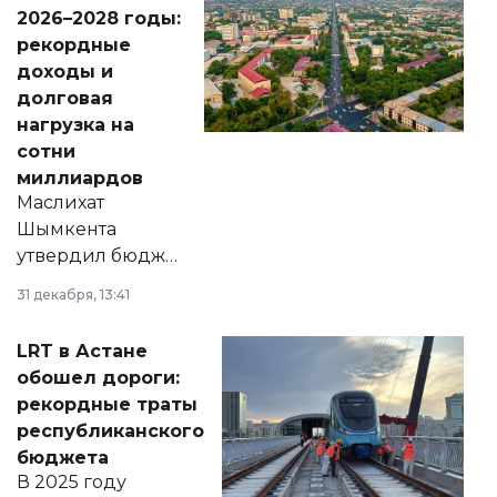
Венесуэлы.
2026–2028 годы:
рекордные
доходы и
долговая
нагрузка на
сотни
миллиардов
Маслихат
Шымкента
утвердил бюджет
города на 2026–
31 декабря, 13:41
2028 годы.
Соответствующий
LRT в Астане
документ
обошел дороги:
появился в базе
рекордные траты
нормативных
республиканского
правовых актов и
бюджета
на сайте маслихат
В 2025 году
города.