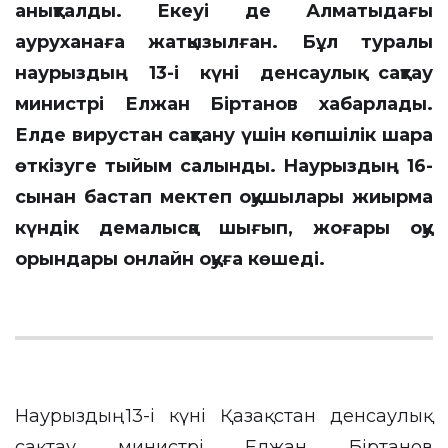
анықталды. Екеуі де Алматыдағы
ауруханаға жатқызылған. Бұл туралы
наурыздың 13-і күні денсаулық сақтау
министрі Елжан Біртанов хабарлады.
Елде вирустан сақтану үшін көпшілік шара
өткізуге тыйым салынды. Наурыздың 16-
сынан бастап мектеп оқушылары жиырма
күндік демалысқа шығып, жоғары оқу
орындары онлайн оқуға көшеді.
Наурыздың 13-і күні Қазақстан денсаулық
сақтау министрі Елжан Біртанов