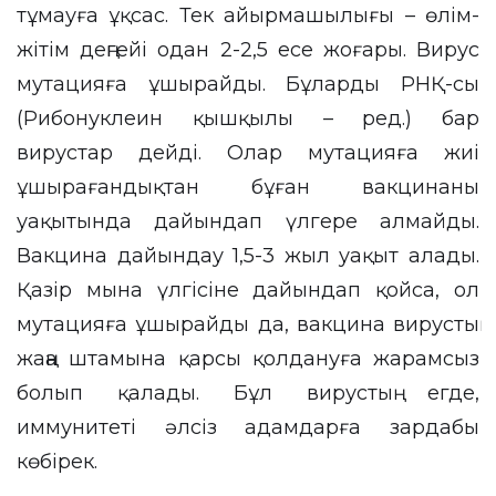
тұмауға ұқсас. Тек айырмашылығы – өлім-
жітім деңгейі одан 2-2,5 есе жоғары. Вирус
мутацияға ұшырайды. Бұларды РНҚ-сы
(Рибонуклеин қышқылы – ред.) бар
вирустар дейді. Олар мутацияға жиі
ұшырағандықтан бұған вакцинаны
уақытында дайындап үлгере алмайды.
Вакцина дайындау 1,5-3 жыл уақыт алады.
Қазір мына үлгісіне дайындап қойса, ол
мутацияға ұшырайды да, вакцина вирустың
жаңа штамына қарсы қолдануға жарамсыз
болып қалады. Бұл вирустың егде,
иммунитеті әлсіз адамдарға зардабы
көбірек.