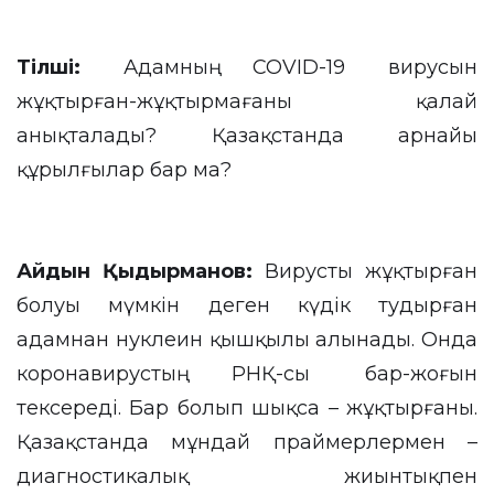
Тілші
:
Адамның COVID-19 вирусын
жұқтырған-жұқтырмағаны қалай
анықталады? Қазақстанда арнайы
құрылғылар бар ма?
Айдын Қыдырманов:
Вирусты жұқтырған
болуы мүмкін деген күдік тудырған
адамнан нуклеин қышқылы алынады. Онда
коронавирустың РНҚ-сы бар-жоғын
тексереді. Бар болып шықса – жұқтырғаны.
Қазақстанда мұндай праймерлермен –
диагностикалық жиынтықпен