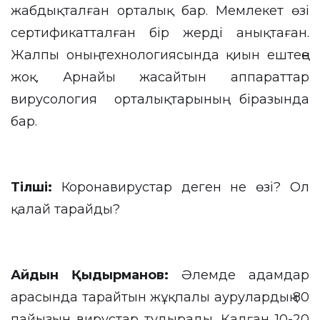
жабдықталған орталық бар. Мемлекет өзі
сертификатталған бір жерді анықтаған.
Жалпы оның технологиясында қиын ештеңе
жоқ. Арнайы жасайтын аппараттар
вирусология орталықтарының біразында
бар.
Тілші
:
Коронавирустар деген не өзі? Ол
қалай тарайды?
Айдын Қыдырманов:
Әлемде адамдар
арасында тарайтын жұқпалы аурулардың 80
пайызын вирустар тудырады. Қалған 10-20