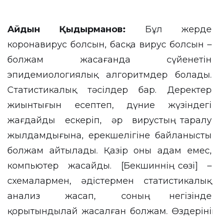
Айдын Қыдырманов:
Бұл жерде
коронавирус болсын, басқа вирус болсын –
болжам жасағанда сүйенетін
эпидемиологиялық алгоритмдер болады.
Статистикалық тәсілдер бар. Деректер
жиынтығын есептеп, дүние жүзіндегі
жағдайды ескеріп, әр вирустың таралу
жылдамдығына, ерекшелігіне байланысты
болжам айтылады. Қазір оны адам емес,
компьютер жасайды. [Бекшиннің сөзі] –
схемалармен, әдістермен статистикалық
анализ жасап, соның негізінде
қорытындылай жасалған болжам. Өздерінің