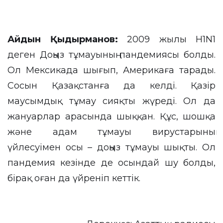
Айдын Қыдырманов:
2009 жылы Н1N1
деген Доңыз тұмауының пандемиясы болды.
Ол Мексикада шығып, Америкаға тарады.
Сосын Қазақстанға да келді. Қазір
маусымдық тұмау сияқты жүреді. Ол да
жануарлар арасында шыққан. Құс, шошқа
және адам тұмауы вирустарының
үйлесуімен осы – доңыз тұмауы шықты. Ол
пандемия кезінде де осындай шу болды,
бірақ оған да үйреніп кеттік.