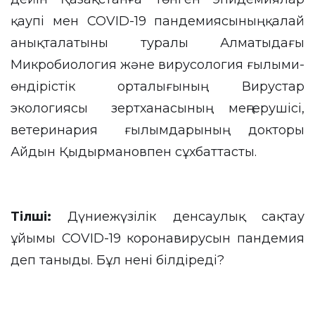
қаупі мен COVID-19 пандемиясының қалай
анықталатыны туралы Алматыдағы
Микробиология және вирусология ғылыми-
өндірістік орталығының Вирустар
экологиясы зертханасының меңгерушісі,
ветеринария ғылымдарының докторы
Айдын Қыдырмановпен сұхбаттасты.
Тілші:
Дүниежүзілік денсаулық сақтау
ұйымы COVID-19 коронавирусын пандемия
деп таныды. Бұл нені білдіреді?