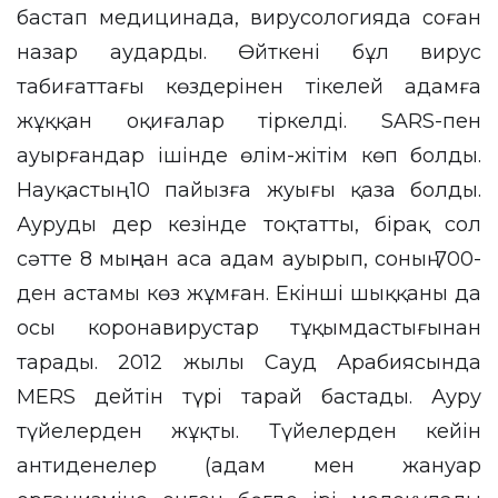
бастап медицинада, вирусологияда соған
назар аударды. Өйткені бұл вирус
табиғаттағы көздерінен тікелей адамға
жұққан оқиғалар тіркелді. SARS-пен
ауырғандар ішінде өлім-жітім көп болды.
Науқастың 10 пайызға жуығы қаза болды.
Ауруды дер кезінде тоқтатты, бірақ сол
сәтте 8 мыңнан аса адам ауырып, соның 700-
ден астамы көз жұмған. Екінші шыққаны да
осы коронавирустар тұқымдастығынан
тарады. 2012 жылы Сауд Арабиясында
MERS дейтін түрі тарай бастады. Ауру
түйелерден жұқты. Түйелерден кейін
антиденелер (адам мен жануар