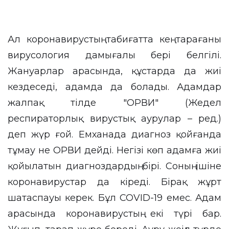
Ал коронавирустың табиғатта кең тарағаны
вирусология дамығалы бері белгілі.
Жануарлар арасында, құстарда да жиі
кездеседі, адамда да болады. Адамдар
жалпақ тілде "ОРВИ" (Жедел
респираторлық вирустық аурулар – ред.)
деп жүр ғой. Емханада диагноз қойғанда
тұмау не ОРВИ дейді. Негізі көп адамға жиі
қойылатын диагноздардың бірі. Соның ішіне
коронавирустар да кіреді. Бірақ жұрт
шатаспауы керек. Бұл COVID-19 емес. Адам
арасында коронавирустың екі түрі бар.