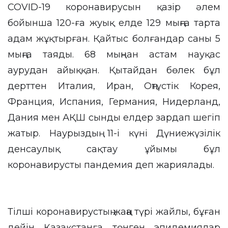
COVID-19 коронавирусын қазір әлем
бойынша 120-ға жуық елде 129 мыңға тарта
адам жұқтырған. Қайтыс болғандар саны 5
мыңға таяды. 68 мыңнан астам науқас
аурудан айыққан. Қытайдан бөлек бұл
дерттен Италия, Иран, Оңтүстік Корея,
Франция, Испания, Германия, Нидерланд,
Дания мен АҚШ сынды елдер зардап шегіп
жатыр. Наурыздың 11-і күні Дүниежүзілік
денсаулық сақтау ұйымы бұл
коронавирусты пандемия деп жариялады.
Тілші коронавирустың жаңа түрі жайлы, бұған
дейін Қазақстанға төнген эпидемиялар