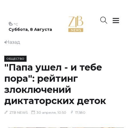
°C
Суббота, 8 Августа
Назад
ОБЩЕСТВО
"Папа ушел - и тебе
пора": рейтинг
злоключений
диктаторских деток
ZTB NEWS
30 апреля, 10:50
17,580