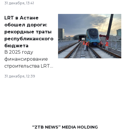
31 декабря, 13:41
2028 годы.
Соответствующий
LRT в Астане
документ
обошел дороги:
появился в базе
рекордные траты
нормативных
республиканского
правовых актов и
бюджета
на сайте маслихат
В 2025 году
города.
финансирование
строительства LRT
в Астане из
31 декабря, 12:39
республиканского
бюджета достигло
рекордных
объемов.
“ZTB NEWS” MEDIA HOLDING