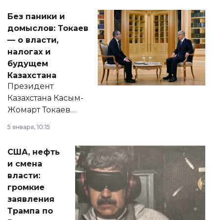
Без паники и
домыслов: Токаев
— о власти,
налогах и
будущем
Казахстана
Президент
Казахстана Касым-
Жомарт Токаев
прокомментировал
5 января, 10:15
сразу несколько
актуальных тем —
США, нефть
от слухов о
и смена
политических
власти:
реформах до
громкие
вопросов армии,
заявления
экономики и
Трампа по
личного здоровья.