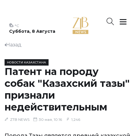
°C
Суббота, 8 Августа
Назад
НОВОСТИ КАЗАХСТАНА
Патент на породу
собак "Казахский тазы"
признали
недействительным
ZTB NEWS
30 мая, 10:16
1,246
Порода Тазы является древней казахской