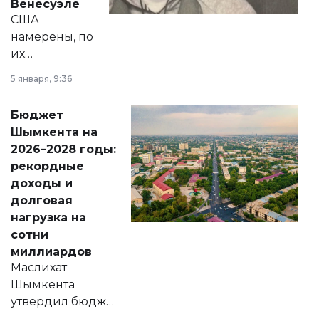
Венесуэле
США
намерены, по
их
утверждению,
5 января, 9:36
принести
свободу
Бюджет
народу
Шымкента на
Венесуэлы.
2026–2028 годы:
рекордные
доходы и
долговая
нагрузка на
сотни
миллиардов
Маслихат
Шымкента
утвердил бюджет
города на 2026–