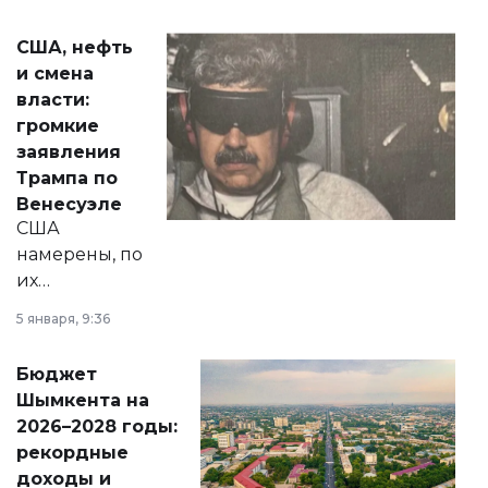
сразу несколько
актуальных тем —
США, нефть
от слухов о
и смена
политических
власти:
реформах до
громкие
вопросов армии,
заявления
экономики и
Трампа по
личного здоровья.
Венесуэле
США
намерены, по
их
утверждению,
5 января, 9:36
принести
свободу
Бюджет
народу
Шымкента на
Венесуэлы.
2026–2028 годы:
рекордные
доходы и