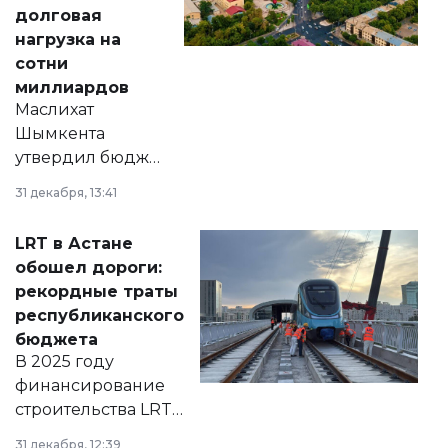
долговая
нагрузка на
сотни
миллиардов
Маслихат
Шымкента
утвердил бюджет
города на 2026–
31 декабря, 13:41
2028 годы.
Соответствующий
LRT в Астане
документ
обошел дороги:
появился в базе
рекордные траты
нормативных
республиканского
правовых актов и
бюджета
на сайте маслихат
В 2025 году
города.
финансирование
строительства LRT
в Астане из
31 декабря, 12:39