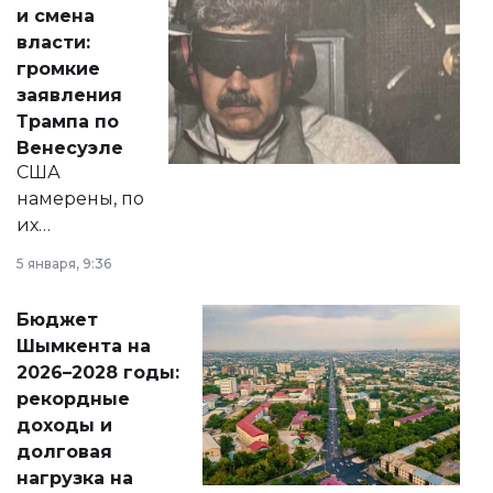
от слухов о
и смена
политических
власти:
реформах до
громкие
вопросов армии,
заявления
экономики и
Трампа по
личного здоровья.
Венесуэле
США
намерены, по
их
утверждению,
5 января, 9:36
принести
свободу
Бюджет
народу
Шымкента на
Венесуэлы.
2026–2028 годы:
рекордные
доходы и
долговая
нагрузка на