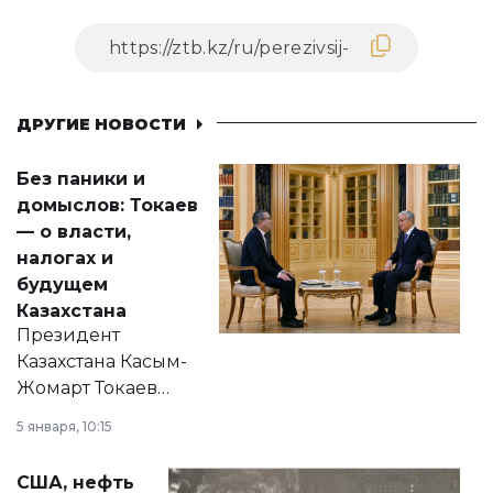
ДРУГИЕ НОВОСТИ
Без паники и
домыслов: Токаев
— о власти,
налогах и
будущем
Казахстана
Президент
Казахстана Касым-
Жомарт Токаев
прокомментировал
5 января, 10:15
сразу несколько
актуальных тем —
США, нефть