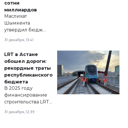
сотни
миллиардов
Маслихат
Шымкента
утвердил бюджет
города на 2026–
31 декабря, 13:41
2028 годы.
Соответствующий
LRT в Астане
документ
обошел дороги:
появился в базе
рекордные траты
нормативных
республиканского
правовых актов и
бюджета
на сайте маслихат
В 2025 году
города.
финансирование
строительства LRT
в Астане из
31 декабря, 12:39
республиканского
бюджета достигло