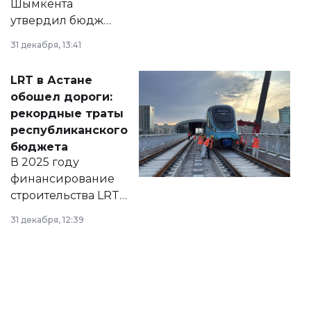
Шымкента
утвердил бюджет
города на 2026–
31 декабря, 13:41
2028 годы.
Соответствующий
LRT в Астане
документ
обошел дороги:
появился в базе
рекордные траты
нормативных
республиканского
правовых актов и
бюджета
на сайте маслихат
В 2025 году
города.
финансирование
строительства LRT
в Астане из
31 декабря, 12:39
республиканского
бюджета достигло
рекордных
объемов.