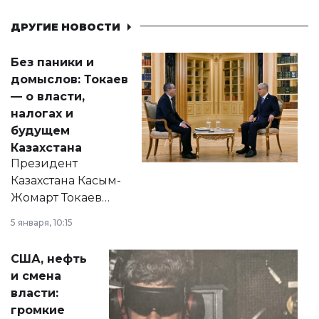
ДРУГИЕ НОВОСТИ
Без паники и
домыслов: Токаев
— о власти,
налогах и
будущем
Казахстана
Президент
Казахстана Касым-
Жомарт Токаев
прокомментировал
5 января, 10:15
сразу несколько
актуальных тем —
США, нефть
от слухов о
и смена
политических
власти:
реформах до
громкие
вопросов армии,