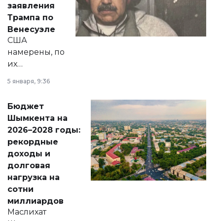
заявления
экономики и
Трампа по
личного здоровья.
Венесуэле
США
намерены, по
их
утверждению,
5 января, 9:36
принести
свободу
Бюджет
народу
Шымкента на
Венесуэлы.
2026–2028 годы:
рекордные
доходы и
долговая
нагрузка на
сотни
миллиардов
Маслихат