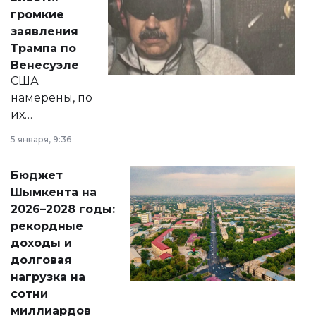
реформах до
громкие
вопросов армии,
заявления
экономики и
Трампа по
личного здоровья.
Венесуэле
США
намерены, по
их
утверждению,
5 января, 9:36
принести
свободу
Бюджет
народу
Шымкента на
Венесуэлы.
2026–2028 годы:
рекордные
доходы и
долговая
нагрузка на
сотни
миллиардов