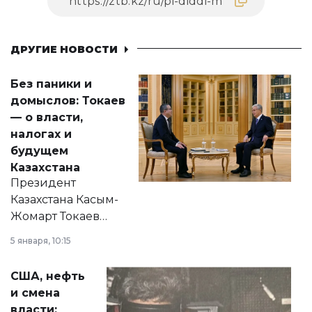
ДРУГИЕ НОВОСТИ
Без паники и
домыслов: Токаев
— о власти,
налогах и
будущем
Казахстана
Президент
Казахстана Касым-
Жомарт Токаев
прокомментировал
5 января, 10:15
сразу несколько
актуальных тем —
США, нефть
от слухов о
и смена
политических
власти: