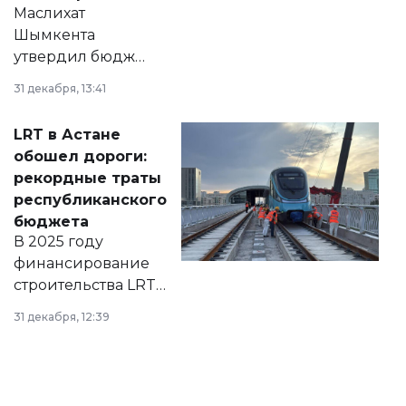
Маслихат
Шымкента
утвердил бюджет
города на 2026–
31 декабря, 13:41
2028 годы.
Соответствующий
LRT в Астане
документ
обошел дороги:
появился в базе
рекордные траты
нормативных
республиканского
правовых актов и
бюджета
на сайте маслихат
В 2025 году
города.
финансирование
строительства LRT
в Астане из
31 декабря, 12:39
республиканского
бюджета достигло
рекордных
объемов.