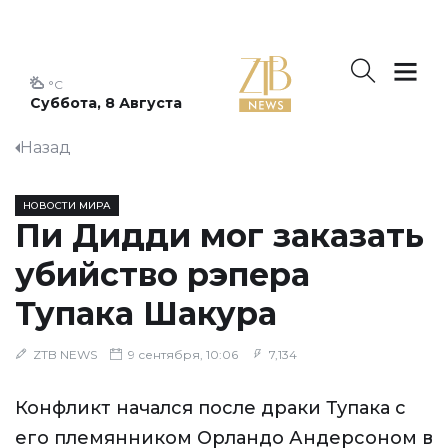
°C
Суббота, 8 Августа
Назад
НОВОСТИ МИРА
Пи Дидди мог заказать
убийство рэпера
Тупака Шакура
ZTB NEWS
9 сентября, 10:06
7,134
Конфликт начался после драки Тупака с
его племянником Орландо Андерсоном в